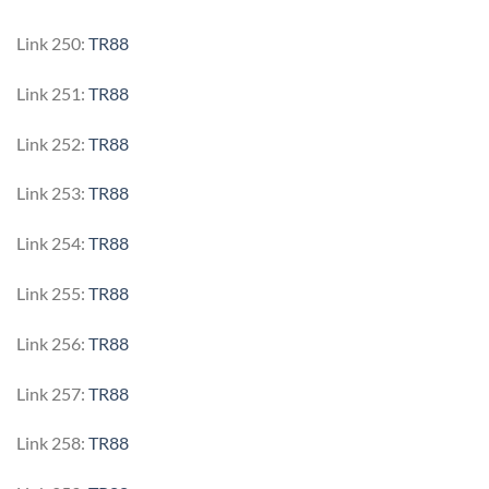
Link 250:
TR88
Link 251:
TR88
Link 252:
TR88
Link 253:
TR88
Link 254:
TR88
Link 255:
TR88
Link 256:
TR88
Link 257:
TR88
Link 258:
TR88