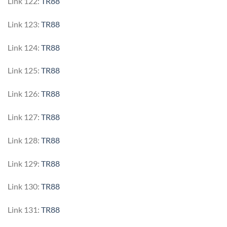
Link 122:
TR88
Link 123:
TR88
Link 124:
TR88
Link 125:
TR88
Link 126:
TR88
Link 127:
TR88
Link 128:
TR88
Link 129:
TR88
Link 130:
TR88
Link 131:
TR88