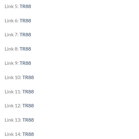
Link 5:
TR88
Link 6:
TR88
Link 7:
TR88
Link 8:
TR88
Link 9:
TR88
Link 10:
TR88
Link 11:
TR88
Link 12:
TR88
Link 13:
TR88
Link 14:
TR88