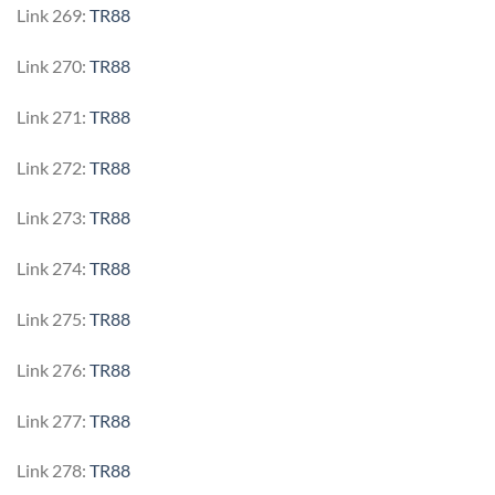
Link 269:
TR88
Link 270:
TR88
Link 271:
TR88
Link 272:
TR88
Link 273:
TR88
Link 274:
TR88
Link 275:
TR88
Link 276:
TR88
Link 277:
TR88
Link 278:
TR88