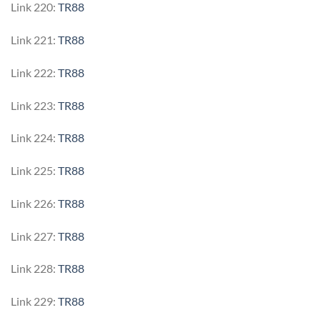
Link 220:
TR88
Link 221:
TR88
Link 222:
TR88
Link 223:
TR88
Link 224:
TR88
Link 225:
TR88
Link 226:
TR88
Link 227:
TR88
Link 228:
TR88
Link 229:
TR88