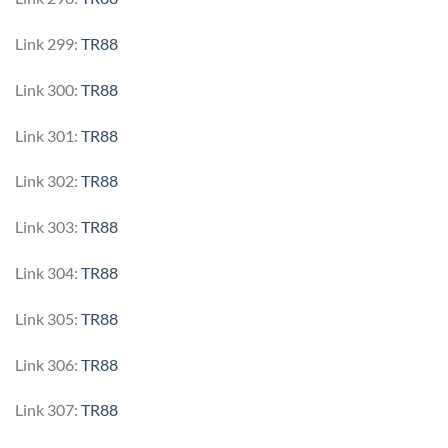
Link 299:
TR88
Link 300:
TR88
Link 301:
TR88
Link 302:
TR88
Link 303:
TR88
Link 304:
TR88
Link 305:
TR88
Link 306:
TR88
Link 307:
TR88