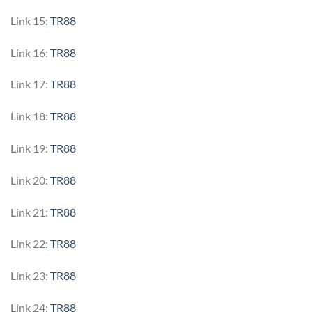
Link 15:
TR88
Link 16:
TR88
Link 17:
TR88
Link 18:
TR88
Link 19:
TR88
Link 20:
TR88
Link 21:
TR88
Link 22:
TR88
Link 23:
TR88
Link 24:
TR88