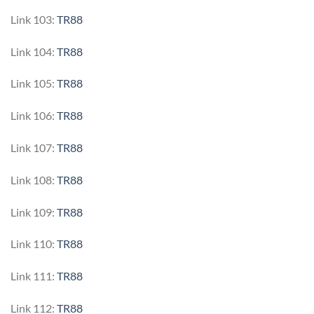
Link 103:
TR88
Link 104:
TR88
Link 105:
TR88
Link 106:
TR88
Link 107:
TR88
Link 108:
TR88
Link 109:
TR88
Link 110:
TR88
Link 111:
TR88
Link 112:
TR88