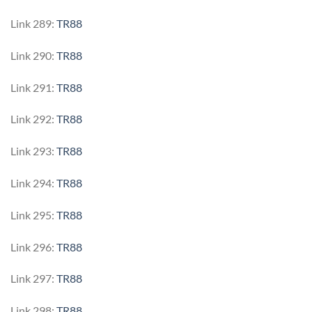
Link 289:
TR88
Link 290:
TR88
Link 291:
TR88
Link 292:
TR88
Link 293:
TR88
Link 294:
TR88
Link 295:
TR88
Link 296:
TR88
Link 297:
TR88
Link 298:
TR88