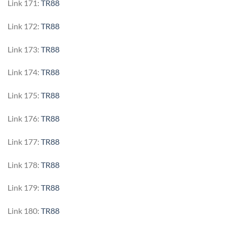
Link 171:
TR88
Link 172:
TR88
Link 173:
TR88
Link 174:
TR88
Link 175:
TR88
Link 176:
TR88
Link 177:
TR88
Link 178:
TR88
Link 179:
TR88
Link 180:
TR88