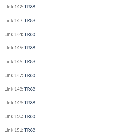
Link 142:
TR88
Link 143:
TR88
Link 144:
TR88
Link 145:
TR88
Link 146:
TR88
Link 147:
TR88
Link 148:
TR88
Link 149:
TR88
Link 150:
TR88
Link 151:
TR88