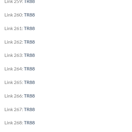
Link 259:
TR88
Link 260:
TR88
Link 261:
TR88
Link 262:
TR88
Link 263:
TR88
Link 264:
TR88
Link 265:
TR88
Link 266:
TR88
Link 267:
TR88
Link 268:
TR88