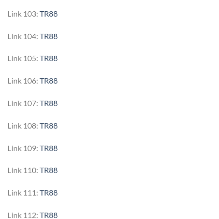
Link 103:
TR88
Link 104:
TR88
Link 105:
TR88
Link 106:
TR88
Link 107:
TR88
Link 108:
TR88
Link 109:
TR88
Link 110:
TR88
Link 111:
TR88
Link 112:
TR88