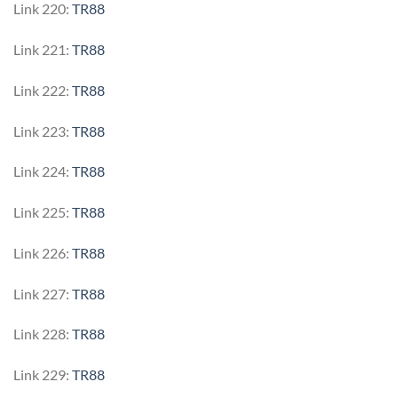
Link 220:
TR88
Link 221:
TR88
Link 222:
TR88
Link 223:
TR88
Link 224:
TR88
Link 225:
TR88
Link 226:
TR88
Link 227:
TR88
Link 228:
TR88
Link 229:
TR88