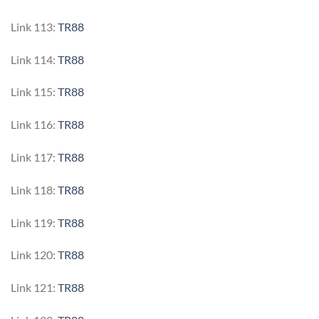
Link 113:
TR88
Link 114:
TR88
Link 115:
TR88
Link 116:
TR88
Link 117:
TR88
Link 118:
TR88
Link 119:
TR88
Link 120:
TR88
Link 121:
TR88