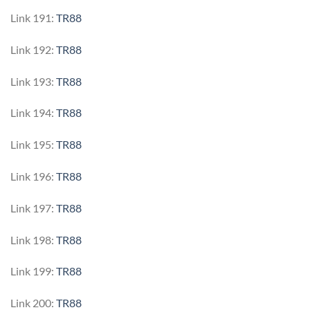
Link 191:
TR88
Link 192:
TR88
Link 193:
TR88
Link 194:
TR88
Link 195:
TR88
Link 196:
TR88
Link 197:
TR88
Link 198:
TR88
Link 199:
TR88
Link 200:
TR88