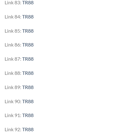
Link 83:
TR88
Link 84:
TR88
Link 85:
TR88
Link 86:
TR88
Link 87:
TR88
Link 88:
TR88
Link 89:
TR88
Link 90:
TR88
Link 91:
TR88
Link 92:
TR88