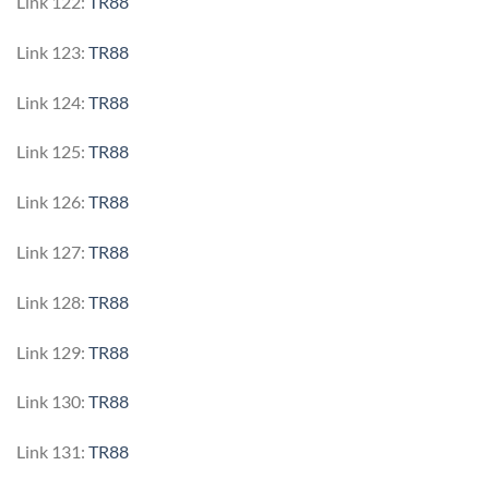
Link 122:
TR88
Link 123:
TR88
Link 124:
TR88
Link 125:
TR88
Link 126:
TR88
Link 127:
TR88
Link 128:
TR88
Link 129:
TR88
Link 130:
TR88
Link 131:
TR88