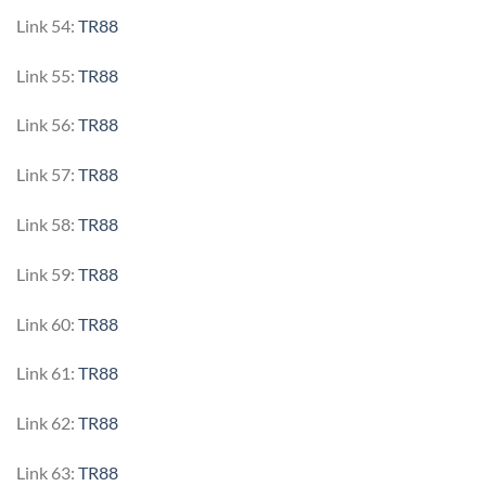
Link 54:
TR88
Link 55:
TR88
Link 56:
TR88
Link 57:
TR88
Link 58:
TR88
Link 59:
TR88
Link 60:
TR88
Link 61:
TR88
Link 62:
TR88
Link 63:
TR88