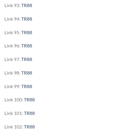
Link 93:
TR88
Link 94:
TR88
Link 95:
TR88
Link 96:
TR88
Link 97:
TR88
Link 98:
TR88
Link 99:
TR88
Link 100:
TR88
Link 101:
TR88
Link 102:
TR88