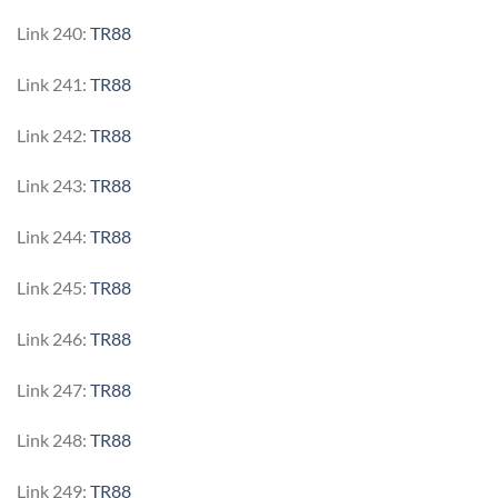
Link 240:
TR88
Link 241:
TR88
Link 242:
TR88
Link 243:
TR88
Link 244:
TR88
Link 245:
TR88
Link 246:
TR88
Link 247:
TR88
Link 248:
TR88
Link 249:
TR88