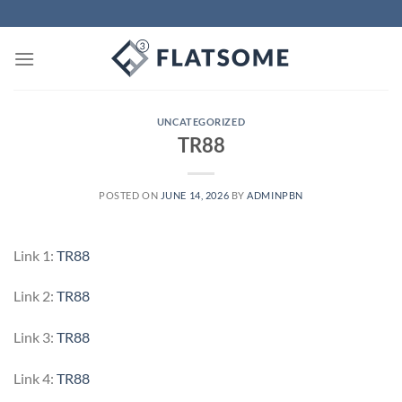
Skip
to
content
UNCATEGORIZED
TR88
POSTED ON
JUNE 14, 2026
BY
ADMINPBN
Link 1:
TR88
Link 2:
TR88
Link 3:
TR88
Link 4:
TR88