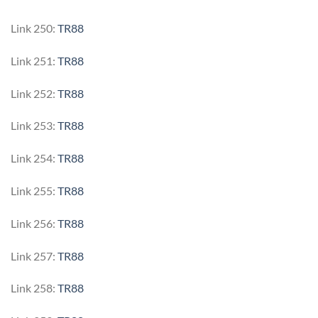
Link 250:
TR88
Link 251:
TR88
Link 252:
TR88
Link 253:
TR88
Link 254:
TR88
Link 255:
TR88
Link 256:
TR88
Link 257:
TR88
Link 258:
TR88