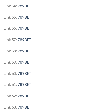
Link 54:
789BET
Link 55:
789BET
Link 56:
789BET
Link 57:
789BET
Link 58:
789BET
Link 59:
789BET
Link 60:
789BET
Link 61:
789BET
Link 62:
789BET
Link 63:
789BET