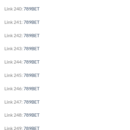
Link 240:
789BET
Link 241:
789BET
Link 242:
789BET
Link 243:
789BET
Link 244:
789BET
Link 245:
789BET
Link 246:
789BET
Link 247:
789BET
Link 248:
789BET
Link 249:
789BET