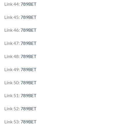
Link 44:
789BET
Link 45:
789BET
Link 46:
789BET
Link 47:
789BET
Link 48:
789BET
Link 49:
789BET
Link 50:
789BET
Link 51:
789BET
Link 52:
789BET
Link 53:
789BET