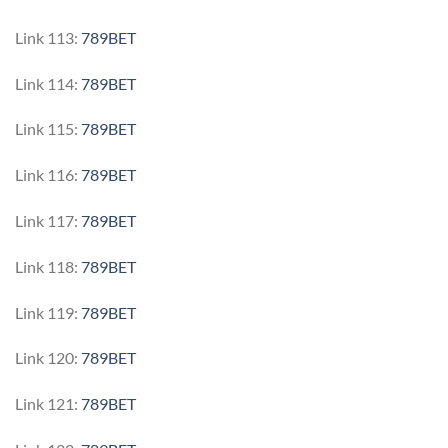
Link 113:
789BET
Link 114:
789BET
Link 115:
789BET
Link 116:
789BET
Link 117:
789BET
Link 118:
789BET
Link 119:
789BET
Link 120:
789BET
Link 121:
789BET