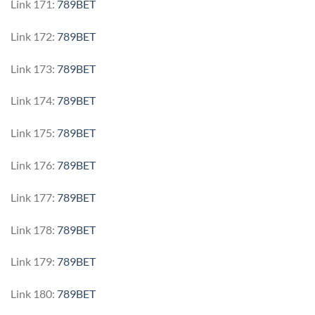
Link 171:
789BET
Link 172:
789BET
Link 173:
789BET
Link 174:
789BET
Link 175:
789BET
Link 176:
789BET
Link 177:
789BET
Link 178:
789BET
Link 179:
789BET
Link 180:
789BET