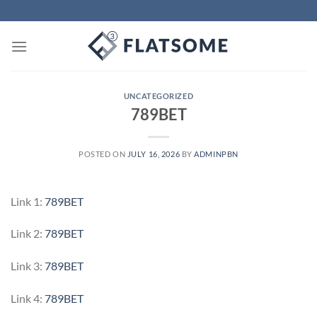
Skip
to
content
UNCATEGORIZED
789BET
POSTED ON
JULY 16, 2026
BY
ADMINPBN
Link 1:
789BET
Link 2:
789BET
Link 3:
789BET
Link 4:
789BET