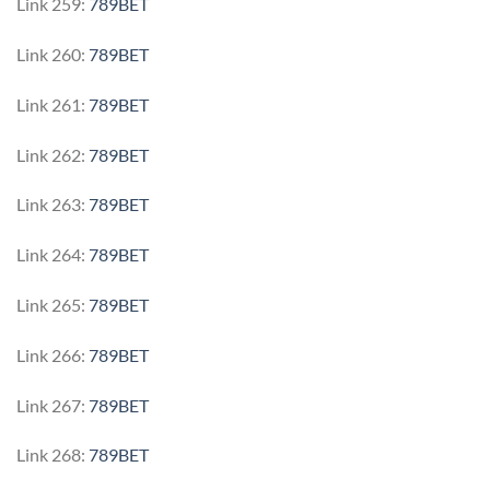
Link 259:
789BET
Link 260:
789BET
Link 261:
789BET
Link 262:
789BET
Link 263:
789BET
Link 264:
789BET
Link 265:
789BET
Link 266:
789BET
Link 267:
789BET
Link 268:
789BET