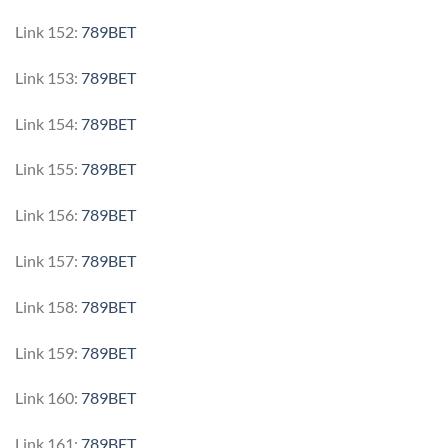
Link 152:
789BET
Link 153:
789BET
Link 154:
789BET
Link 155:
789BET
Link 156:
789BET
Link 157:
789BET
Link 158:
789BET
Link 159:
789BET
Link 160:
789BET
Link 161:
789BET