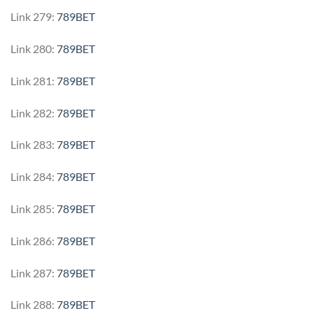
Link 279:
789BET
Link 280:
789BET
Link 281:
789BET
Link 282:
789BET
Link 283:
789BET
Link 284:
789BET
Link 285:
789BET
Link 286:
789BET
Link 287:
789BET
Link 288:
789BET