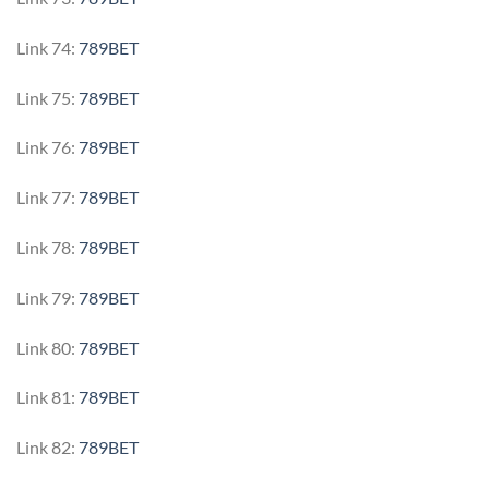
Link 74:
789BET
Link 75:
789BET
Link 76:
789BET
Link 77:
789BET
Link 78:
789BET
Link 79:
789BET
Link 80:
789BET
Link 81:
789BET
Link 82:
789BET