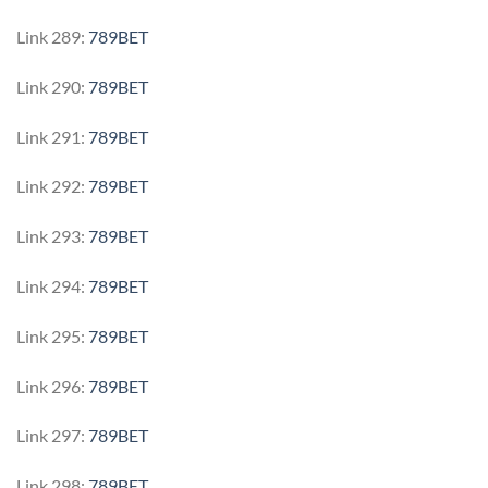
Link 289:
789BET
Link 290:
789BET
Link 291:
789BET
Link 292:
789BET
Link 293:
789BET
Link 294:
789BET
Link 295:
789BET
Link 296:
789BET
Link 297:
789BET
Link 298:
789BET