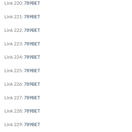
Link 220:
789BET
Link 221:
789BET
Link 222:
789BET
Link 223:
789BET
Link 224:
789BET
Link 225:
789BET
Link 226:
789BET
Link 227:
789BET
Link 228:
789BET
Link 229:
789BET