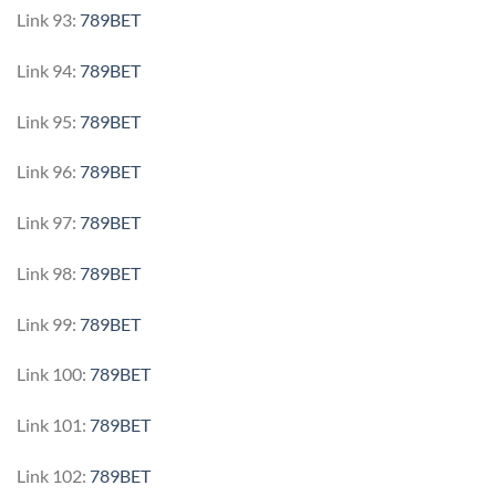
Link 93:
789BET
Link 94:
789BET
Link 95:
789BET
Link 96:
789BET
Link 97:
789BET
Link 98:
789BET
Link 99:
789BET
Link 100:
789BET
Link 101:
789BET
Link 102:
789BET