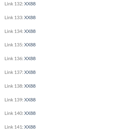
Link 132:
XX88
Link 133:
XX88
Link 134:
XX88
Link 135:
XX88
Link 136:
XX88
Link 137:
XX88
Link 138:
XX88
Link 139:
XX88
Link 140:
XX88
Link 141:
XX88