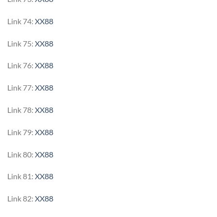
Link 74:
XX88
Link 75:
XX88
Link 76:
XX88
Link 77:
XX88
Link 78:
XX88
Link 79:
XX88
Link 80:
XX88
Link 81:
XX88
Link 82:
XX88