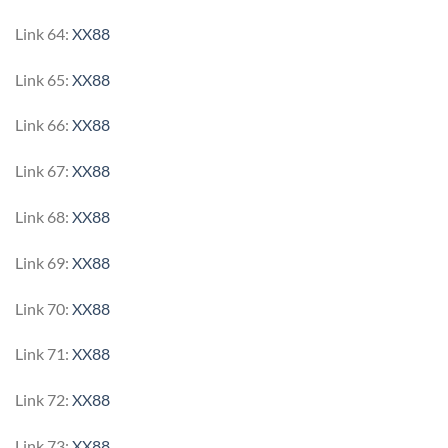
Link 64:
XX88
Link 65:
XX88
Link 66:
XX88
Link 67:
XX88
Link 68:
XX88
Link 69:
XX88
Link 70:
XX88
Link 71:
XX88
Link 72:
XX88
Link 73:
XX88