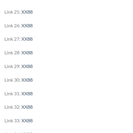
Link 25:
XX88
Link 26:
XX88
Link 27:
XX88
Link 28:
XX88
Link 29:
XX88
Link 30:
XX88
Link 31:
XX88
Link 32:
XX88
Link 33:
XX88