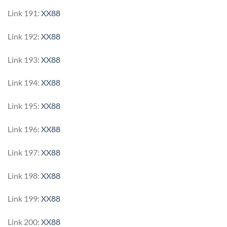
Link 191:
XX88
Link 192:
XX88
Link 193:
XX88
Link 194:
XX88
Link 195:
XX88
Link 196:
XX88
Link 197:
XX88
Link 198:
XX88
Link 199:
XX88
Link 200:
XX88