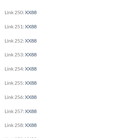
Link 250:
XX88
Link 251:
XX88
Link 252:
XX88
Link 253:
XX88
Link 254:
XX88
Link 255:
XX88
Link 256:
XX88
Link 257:
XX88
Link 258:
XX88