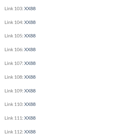
Link 103:
XX88
Link 104:
XX88
Link 105:
XX88
Link 106:
XX88
Link 107:
XX88
Link 108:
XX88
Link 109:
XX88
Link 110:
XX88
Link 111:
XX88
Link 112:
XX88