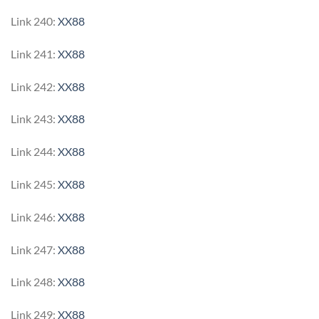
Link 240:
XX88
Link 241:
XX88
Link 242:
XX88
Link 243:
XX88
Link 244:
XX88
Link 245:
XX88
Link 246:
XX88
Link 247:
XX88
Link 248:
XX88
Link 249:
XX88