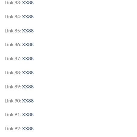
Link 83:
XX88
Link 84:
XX88
Link 85:
XX88
Link 86:
XX88
Link 87:
XX88
Link 88:
XX88
Link 89:
XX88
Link 90:
XX88
Link 91:
XX88
Link 92:
XX88