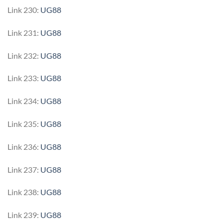
Link 230:
UG88
Link 231:
UG88
Link 232:
UG88
Link 233:
UG88
Link 234:
UG88
Link 235:
UG88
Link 236:
UG88
Link 237:
UG88
Link 238:
UG88
Link 239:
UG88