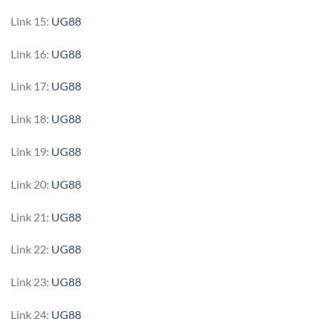
Link 15:
UG88
Link 16:
UG88
Link 17:
UG88
Link 18:
UG88
Link 19:
UG88
Link 20:
UG88
Link 21:
UG88
Link 22:
UG88
Link 23:
UG88
Link 24:
UG88