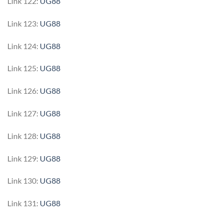
Link 122:
UG88
Link 123:
UG88
Link 124:
UG88
Link 125:
UG88
Link 126:
UG88
Link 127:
UG88
Link 128:
UG88
Link 129:
UG88
Link 130:
UG88
Link 131:
UG88