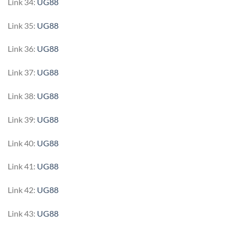
Link 34:
UG88
Link 35:
UG88
Link 36:
UG88
Link 37:
UG88
Link 38:
UG88
Link 39:
UG88
Link 40:
UG88
Link 41:
UG88
Link 42:
UG88
Link 43:
UG88