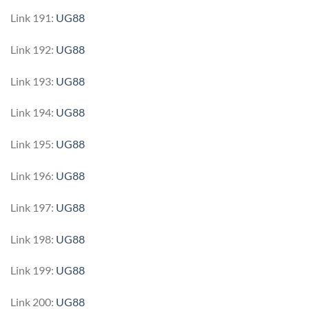
Link 191:
UG88
Link 192:
UG88
Link 193:
UG88
Link 194:
UG88
Link 195:
UG88
Link 196:
UG88
Link 197:
UG88
Link 198:
UG88
Link 199:
UG88
Link 200:
UG88