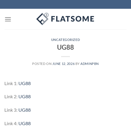
Skip
to
content
UNCATEGORIZED
UG88
POSTED ON
JUNE 12, 2026
BY
ADMINPBN
Link 1:
UG88
Link 2:
UG88
Link 3:
UG88
Link 4:
UG88