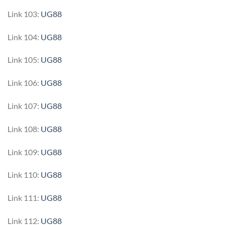
Link 103:
UG88
Link 104:
UG88
Link 105:
UG88
Link 106:
UG88
Link 107:
UG88
Link 108:
UG88
Link 109:
UG88
Link 110:
UG88
Link 111:
UG88
Link 112:
UG88