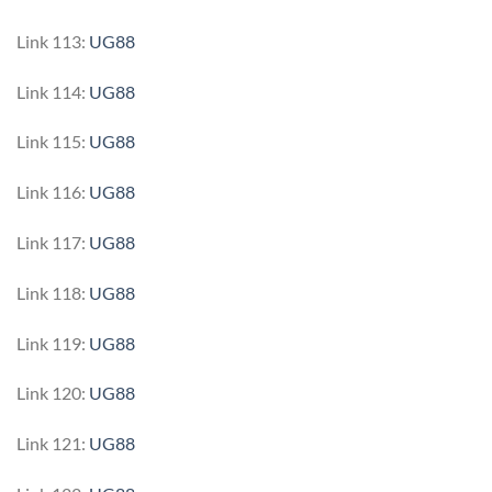
Link 113:
UG88
Link 114:
UG88
Link 115:
UG88
Link 116:
UG88
Link 117:
UG88
Link 118:
UG88
Link 119:
UG88
Link 120:
UG88
Link 121:
UG88