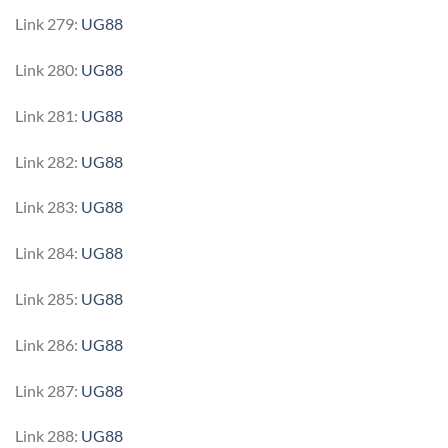
Link 279:
UG88
Link 280:
UG88
Link 281:
UG88
Link 282:
UG88
Link 283:
UG88
Link 284:
UG88
Link 285:
UG88
Link 286:
UG88
Link 287:
UG88
Link 288:
UG88