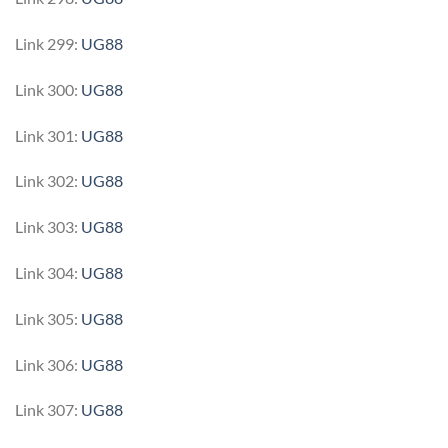
Link 299:
UG88
Link 300:
UG88
Link 301:
UG88
Link 302:
UG88
Link 303:
UG88
Link 304:
UG88
Link 305:
UG88
Link 306:
UG88
Link 307:
UG88