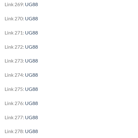
Link 269:
UG88
Link 270:
UG88
Link 271:
UG88
Link 272:
UG88
Link 273:
UG88
Link 274:
UG88
Link 275:
UG88
Link 276:
UG88
Link 277:
UG88
Link 278:
UG88