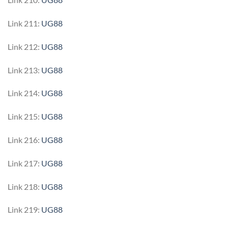
Link 211:
UG88
Link 212:
UG88
Link 213:
UG88
Link 214:
UG88
Link 215:
UG88
Link 216:
UG88
Link 217:
UG88
Link 218:
UG88
Link 219:
UG88