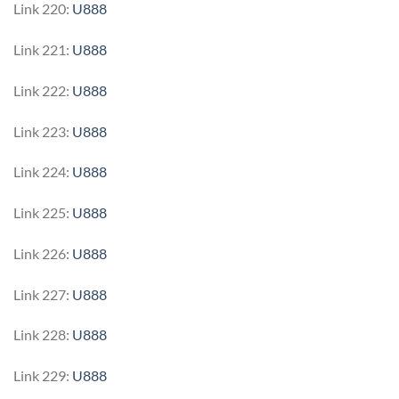
Link 220:
U888
Link 221:
U888
Link 222:
U888
Link 223:
U888
Link 224:
U888
Link 225:
U888
Link 226:
U888
Link 227:
U888
Link 228:
U888
Link 229:
U888