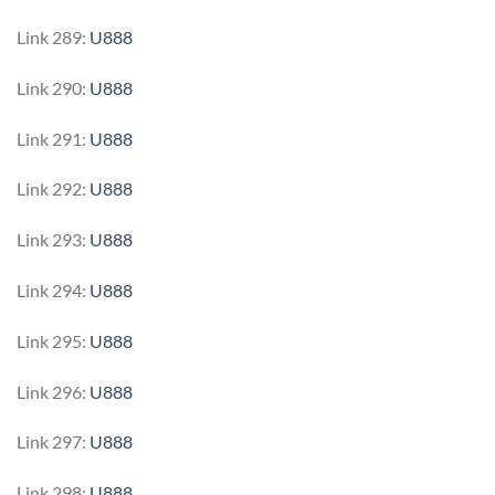
Link 289:
U888
Link 290:
U888
Link 291:
U888
Link 292:
U888
Link 293:
U888
Link 294:
U888
Link 295:
U888
Link 296:
U888
Link 297:
U888
Link 298:
U888