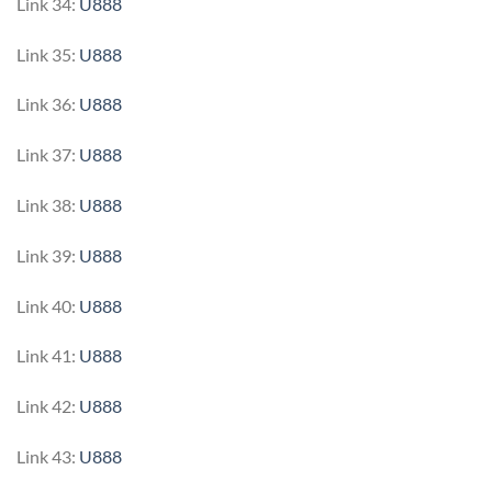
Link 34:
U888
Link 35:
U888
Link 36:
U888
Link 37:
U888
Link 38:
U888
Link 39:
U888
Link 40:
U888
Link 41:
U888
Link 42:
U888
Link 43:
U888