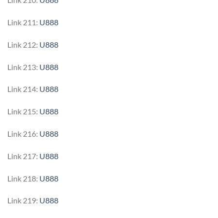
Link 211:
U888
Link 212:
U888
Link 213:
U888
Link 214:
U888
Link 215:
U888
Link 216:
U888
Link 217:
U888
Link 218:
U888
Link 219:
U888