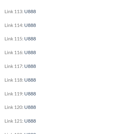
Link 113:
U888
Link 114:
U888
Link 115:
U888
Link 116:
U888
Link 117:
U888
Link 118:
U888
Link 119:
U888
Link 120:
U888
Link 121:
U888