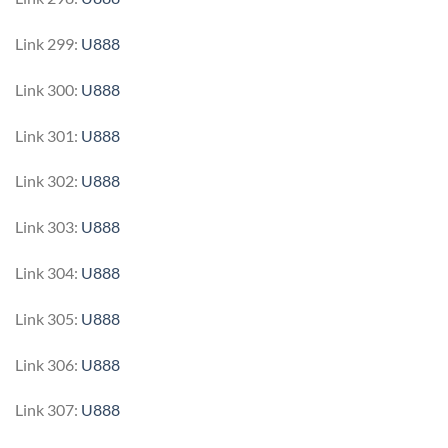
Link 299:
U888
Link 300:
U888
Link 301:
U888
Link 302:
U888
Link 303:
U888
Link 304:
U888
Link 305:
U888
Link 306:
U888
Link 307:
U888