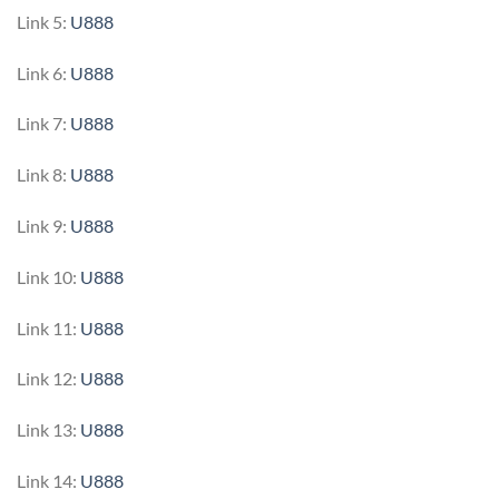
Link 5:
U888
Link 6:
U888
Link 7:
U888
Link 8:
U888
Link 9:
U888
Link 10:
U888
Link 11:
U888
Link 12:
U888
Link 13:
U888
Link 14:
U888