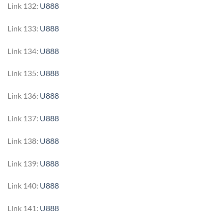
Link 132:
U888
Link 133:
U888
Link 134:
U888
Link 135:
U888
Link 136:
U888
Link 137:
U888
Link 138:
U888
Link 139:
U888
Link 140:
U888
Link 141:
U888