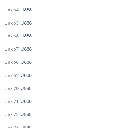
Link 64:
U888
Link 65:
U888
Link 66:
U888
Link 67:
U888
Link 68:
U888
Link 69:
U888
Link 70:
U888
Link 71:
U888
Link 72:
U888
Link 73:
U888