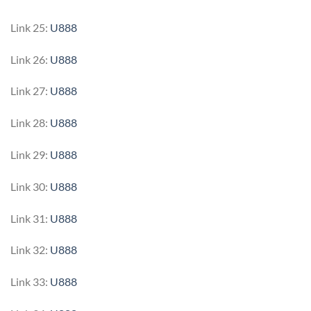
Link 25:
U888
Link 26:
U888
Link 27:
U888
Link 28:
U888
Link 29:
U888
Link 30:
U888
Link 31:
U888
Link 32:
U888
Link 33:
U888