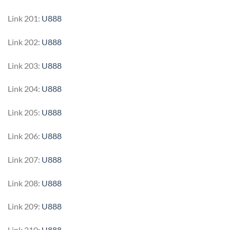
Link 201:
U888
Link 202:
U888
Link 203:
U888
Link 204:
U888
Link 205:
U888
Link 206:
U888
Link 207:
U888
Link 208:
U888
Link 209:
U888
Link 210:
U888