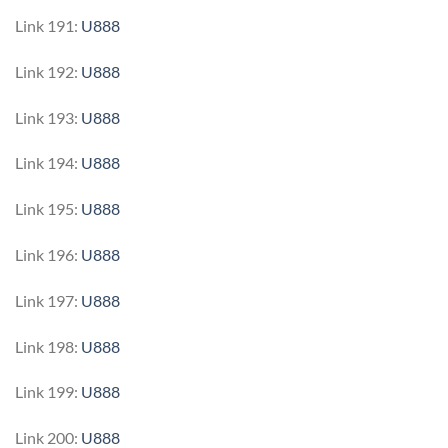
Link 191:
U888
Link 192:
U888
Link 193:
U888
Link 194:
U888
Link 195:
U888
Link 196:
U888
Link 197:
U888
Link 198:
U888
Link 199:
U888
Link 200:
U888