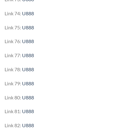
Link 74:
U888
Link 75:
U888
Link 76:
U888
Link 77:
U888
Link 78:
U888
Link 79:
U888
Link 80:
U888
Link 81:
U888
Link 82:
U888