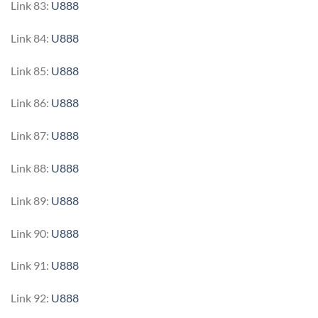
Link 83:
U888
Link 84:
U888
Link 85:
U888
Link 86:
U888
Link 87:
U888
Link 88:
U888
Link 89:
U888
Link 90:
U888
Link 91:
U888
Link 92:
U888