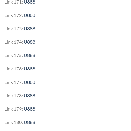
Link 171:
U888
Link 172:
U888
Link 173:
U888
Link 174:
U888
Link 175:
U888
Link 176:
U888
Link 177:
U888
Link 178:
U888
Link 179:
U888
Link 180:
U888