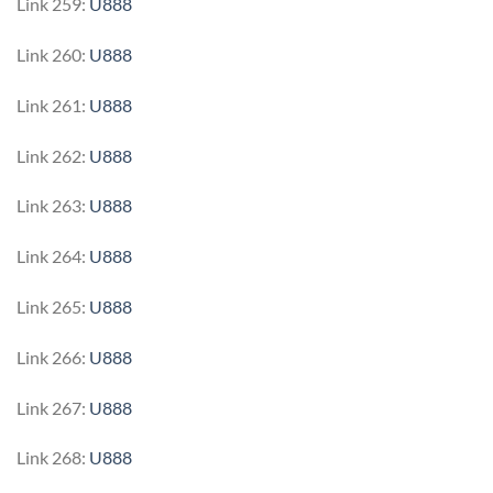
Link 259:
U888
Link 260:
U888
Link 261:
U888
Link 262:
U888
Link 263:
U888
Link 264:
U888
Link 265:
U888
Link 266:
U888
Link 267:
U888
Link 268:
U888