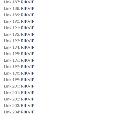
Link 187:
RIKVIP
Link 188:
RIKVIP
Link 189:
RIKVIP
Link 190:
RIKVIP
Link 191:
RIKVIP
Link 192:
RIKVIP
Link 193:
RIKVIP
Link 194:
RIKVIP
Link 195:
RIKVIP
Link 196:
RIKVIP
Link 197:
RIKVIP
Link 198:
RIKVIP
Link 199:
RIKVIP
Link 200:
RIKVIP
Link 201:
RIKVIP
Link 202:
RIKVIP
Link 203:
RIKVIP
Link 204:
RIKVIP