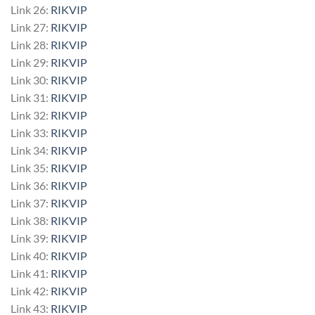
Link 26:
RIKVIP
Link 27:
RIKVIP
Link 28:
RIKVIP
Link 29:
RIKVIP
Link 30:
RIKVIP
Link 31:
RIKVIP
Link 32:
RIKVIP
Link 33:
RIKVIP
Link 34:
RIKVIP
Link 35:
RIKVIP
Link 36:
RIKVIP
Link 37:
RIKVIP
Link 38:
RIKVIP
Link 39:
RIKVIP
Link 40:
RIKVIP
Link 41:
RIKVIP
Link 42:
RIKVIP
Link 43:
RIKVIP