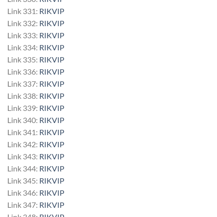
Link 331:
RIKVIP
Link 332:
RIKVIP
Link 333:
RIKVIP
Link 334:
RIKVIP
Link 335:
RIKVIP
Link 336:
RIKVIP
Link 337:
RIKVIP
Link 338:
RIKVIP
Link 339:
RIKVIP
Link 340:
RIKVIP
Link 341:
RIKVIP
Link 342:
RIKVIP
Link 343:
RIKVIP
Link 344:
RIKVIP
Link 345:
RIKVIP
Link 346:
RIKVIP
Link 347:
RIKVIP
Link 348:
RIKVIP