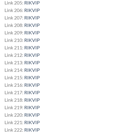
Link 205:
RIKVIP
Link 206:
RIKVIP
Link 207:
RIKVIP
Link 208:
RIKVIP
Link 209:
RIKVIP
Link 210:
RIKVIP
Link 211:
RIKVIP
Link 212:
RIKVIP
Link 213:
RIKVIP
Link 214:
RIKVIP
Link 215:
RIKVIP
Link 216:
RIKVIP
Link 217:
RIKVIP
Link 218:
RIKVIP
Link 219:
RIKVIP
Link 220:
RIKVIP
Link 221:
RIKVIP
Link 222:
RIKVIP