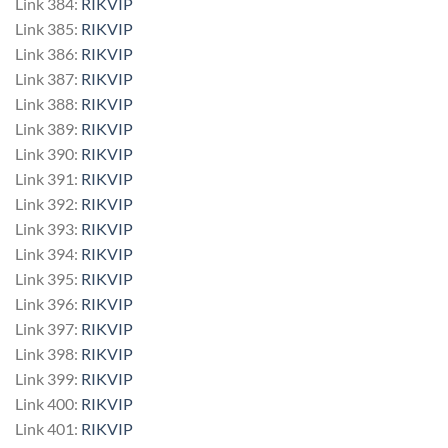
Link 384:
RIKVIP
Link 385:
RIKVIP
Link 386:
RIKVIP
Link 387:
RIKVIP
Link 388:
RIKVIP
Link 389:
RIKVIP
Link 390:
RIKVIP
Link 391:
RIKVIP
Link 392:
RIKVIP
Link 393:
RIKVIP
Link 394:
RIKVIP
Link 395:
RIKVIP
Link 396:
RIKVIP
Link 397:
RIKVIP
Link 398:
RIKVIP
Link 399:
RIKVIP
Link 400:
RIKVIP
Link 401:
RIKVIP