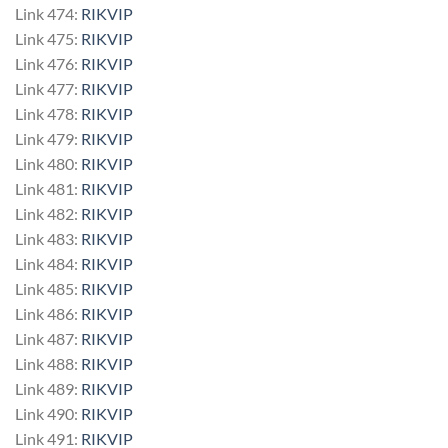
Link 474:
RIKVIP
Link 475:
RIKVIP
Link 476:
RIKVIP
Link 477:
RIKVIP
Link 478:
RIKVIP
Link 479:
RIKVIP
Link 480:
RIKVIP
Link 481:
RIKVIP
Link 482:
RIKVIP
Link 483:
RIKVIP
Link 484:
RIKVIP
Link 485:
RIKVIP
Link 486:
RIKVIP
Link 487:
RIKVIP
Link 488:
RIKVIP
Link 489:
RIKVIP
Link 490:
RIKVIP
Link 491:
RIKVIP