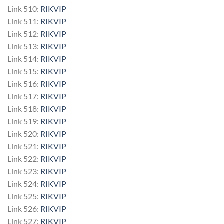
Link 510:
RIKVIP
Link 511:
RIKVIP
Link 512:
RIKVIP
Link 513:
RIKVIP
Link 514:
RIKVIP
Link 515:
RIKVIP
Link 516:
RIKVIP
Link 517:
RIKVIP
Link 518:
RIKVIP
Link 519:
RIKVIP
Link 520:
RIKVIP
Link 521:
RIKVIP
Link 522:
RIKVIP
Link 523:
RIKVIP
Link 524:
RIKVIP
Link 525:
RIKVIP
Link 526:
RIKVIP
Link 527:
RIKVIP