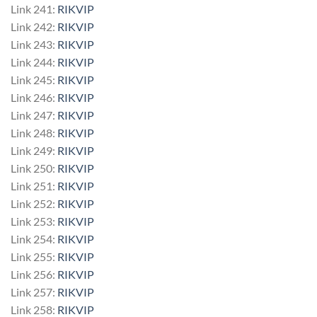
Link 241:
RIKVIP
Link 242:
RIKVIP
Link 243:
RIKVIP
Link 244:
RIKVIP
Link 245:
RIKVIP
Link 246:
RIKVIP
Link 247:
RIKVIP
Link 248:
RIKVIP
Link 249:
RIKVIP
Link 250:
RIKVIP
Link 251:
RIKVIP
Link 252:
RIKVIP
Link 253:
RIKVIP
Link 254:
RIKVIP
Link 255:
RIKVIP
Link 256:
RIKVIP
Link 257:
RIKVIP
Link 258:
RIKVIP