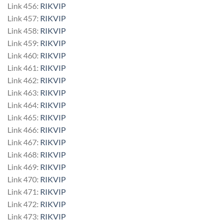
Link 456:
RIKVIP
Link 457:
RIKVIP
Link 458:
RIKVIP
Link 459:
RIKVIP
Link 460:
RIKVIP
Link 461:
RIKVIP
Link 462:
RIKVIP
Link 463:
RIKVIP
Link 464:
RIKVIP
Link 465:
RIKVIP
Link 466:
RIKVIP
Link 467:
RIKVIP
Link 468:
RIKVIP
Link 469:
RIKVIP
Link 470:
RIKVIP
Link 471:
RIKVIP
Link 472:
RIKVIP
Link 473:
RIKVIP