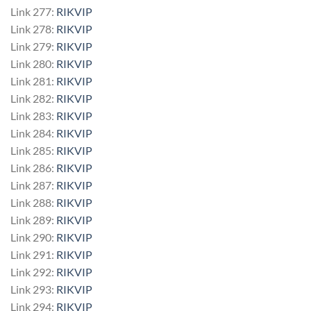
Link 277:
RIKVIP
Link 278:
RIKVIP
Link 279:
RIKVIP
Link 280:
RIKVIP
Link 281:
RIKVIP
Link 282:
RIKVIP
Link 283:
RIKVIP
Link 284:
RIKVIP
Link 285:
RIKVIP
Link 286:
RIKVIP
Link 287:
RIKVIP
Link 288:
RIKVIP
Link 289:
RIKVIP
Link 290:
RIKVIP
Link 291:
RIKVIP
Link 292:
RIKVIP
Link 293:
RIKVIP
Link 294:
RIKVIP