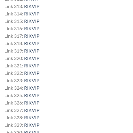
Link 313:
RIKVIP
Link 314:
RIKVIP
Link 315:
RIKVIP
Link 316:
RIKVIP
Link 317:
RIKVIP
Link 318:
RIKVIP
Link 319:
RIKVIP
Link 320:
RIKVIP
Link 321:
RIKVIP
Link 322:
RIKVIP
Link 323:
RIKVIP
Link 324:
RIKVIP
Link 325:
RIKVIP
Link 326:
RIKVIP
Link 327:
RIKVIP
Link 328:
RIKVIP
Link 329:
RIKVIP
Link 330:
RIKVIP