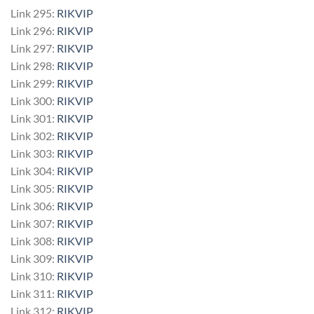
Link 295:
RIKVIP
Link 296:
RIKVIP
Link 297:
RIKVIP
Link 298:
RIKVIP
Link 299:
RIKVIP
Link 300:
RIKVIP
Link 301:
RIKVIP
Link 302:
RIKVIP
Link 303:
RIKVIP
Link 304:
RIKVIP
Link 305:
RIKVIP
Link 306:
RIKVIP
Link 307:
RIKVIP
Link 308:
RIKVIP
Link 309:
RIKVIP
Link 310:
RIKVIP
Link 311:
RIKVIP
Link 312:
RIKVIP