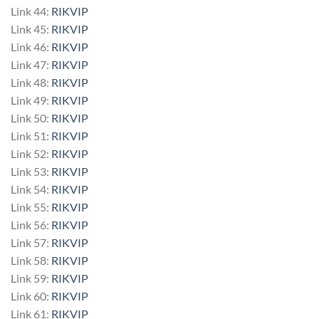
Link 44:
RIKVIP
Link 45:
RIKVIP
Link 46:
RIKVIP
Link 47:
RIKVIP
Link 48:
RIKVIP
Link 49:
RIKVIP
Link 50:
RIKVIP
Link 51:
RIKVIP
Link 52:
RIKVIP
Link 53:
RIKVIP
Link 54:
RIKVIP
Link 55:
RIKVIP
Link 56:
RIKVIP
Link 57:
RIKVIP
Link 58:
RIKVIP
Link 59:
RIKVIP
Link 60:
RIKVIP
Link 61:
RIKVIP