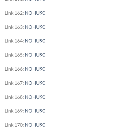
Link 162:
NOHU90
Link 163:
NOHU90
Link 164:
NOHU90
Link 165:
NOHU90
Link 166:
NOHU90
Link 167:
NOHU90
Link 168:
NOHU90
Link 169:
NOHU90
Link 170:
NOHU90