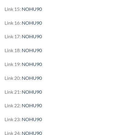
Link 15:
NOHU90
Link 16:
NOHU90
Link 17:
NOHU90
Link 18:
NOHU90
Link 19:
NOHU90
Link 20:
NOHU90
Link 21:
NOHU90
Link 22:
NOHU90
Link 23:
NOHU90
Link 24:
NOHU90