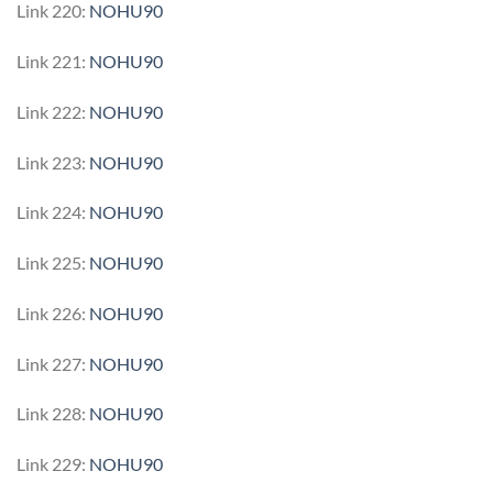
Link 220:
NOHU90
Link 221:
NOHU90
Link 222:
NOHU90
Link 223:
NOHU90
Link 224:
NOHU90
Link 225:
NOHU90
Link 226:
NOHU90
Link 227:
NOHU90
Link 228:
NOHU90
Link 229:
NOHU90