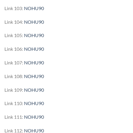
Link 103:
NOHU90
Link 104:
NOHU90
Link 105:
NOHU90
Link 106:
NOHU90
Link 107:
NOHU90
Link 108:
NOHU90
Link 109:
NOHU90
Link 110:
NOHU90
Link 111:
NOHU90
Link 112:
NOHU90