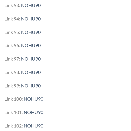
Link 93:
NOHU90
Link 94:
NOHU90
Link 95:
NOHU90
Link 96:
NOHU90
Link 97:
NOHU90
Link 98:
NOHU90
Link 99:
NOHU90
Link 100:
NOHU90
Link 101:
NOHU90
Link 102:
NOHU90