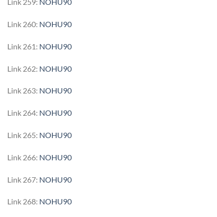
Link 259:
NOHU90
Link 260:
NOHU90
Link 261:
NOHU90
Link 262:
NOHU90
Link 263:
NOHU90
Link 264:
NOHU90
Link 265:
NOHU90
Link 266:
NOHU90
Link 267:
NOHU90
Link 268:
NOHU90