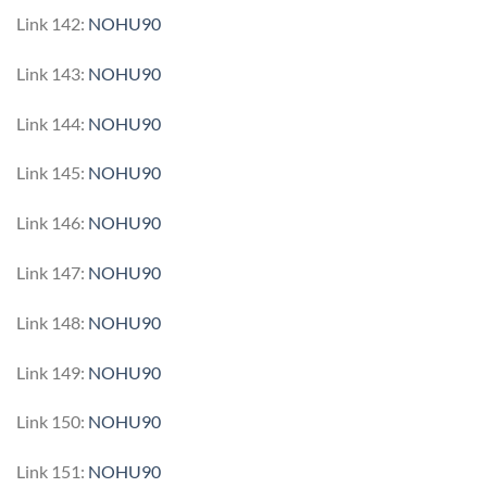
Link 142:
NOHU90
Link 143:
NOHU90
Link 144:
NOHU90
Link 145:
NOHU90
Link 146:
NOHU90
Link 147:
NOHU90
Link 148:
NOHU90
Link 149:
NOHU90
Link 150:
NOHU90
Link 151:
NOHU90