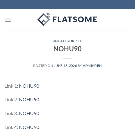
Skip
to
content
UNCATEGORIZED
NOHU90
POSTED ON
JUNE 18, 2026
BY
ADMINPBN
Link 1:
NOHU90
Link 2:
NOHU90
Link 3:
NOHU90
Link 4:
NOHU90