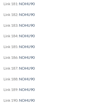
Link 181:
NOHU90
Link 182:
NOHU90
Link 183:
NOHU90
Link 184:
NOHU90
Link 185:
NOHU90
Link 186:
NOHU90
Link 187:
NOHU90
Link 188:
NOHU90
Link 189:
NOHU90
Link 190:
NOHU90