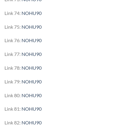
Link 74:
NOHU90
Link 75:
NOHU90
Link 76:
NOHU90
Link 77:
NOHU90
Link 78:
NOHU90
Link 79:
NOHU90
Link 80:
NOHU90
Link 81:
NOHU90
Link 82:
NOHU90