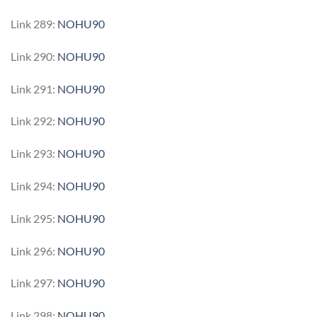
Link 289:
NOHU90
Link 290:
NOHU90
Link 291:
NOHU90
Link 292:
NOHU90
Link 293:
NOHU90
Link 294:
NOHU90
Link 295:
NOHU90
Link 296:
NOHU90
Link 297:
NOHU90
Link 298:
NOHU90