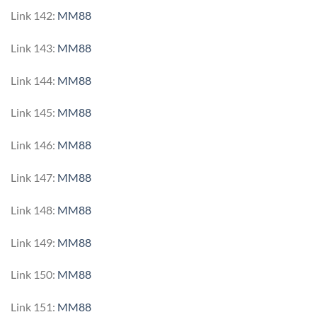
Link 142:
MM88
Link 143:
MM88
Link 144:
MM88
Link 145:
MM88
Link 146:
MM88
Link 147:
MM88
Link 148:
MM88
Link 149:
MM88
Link 150:
MM88
Link 151:
MM88