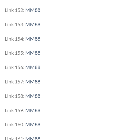
Link 152:
MM88
Link 153:
MM88
Link 154:
MM88
Link 155:
MM88
Link 156:
MM88
Link 157:
MM88
Link 158:
MM88
Link 159:
MM88
Link 160:
MM88
Link 161:
MM88