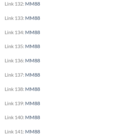
Link 132:
MM88
Link 133:
MM88
Link 134:
MM88
Link 135:
MM88
Link 136:
MM88
Link 137:
MM88
Link 138:
MM88
Link 139:
MM88
Link 140:
MM88
Link 141:
MM88