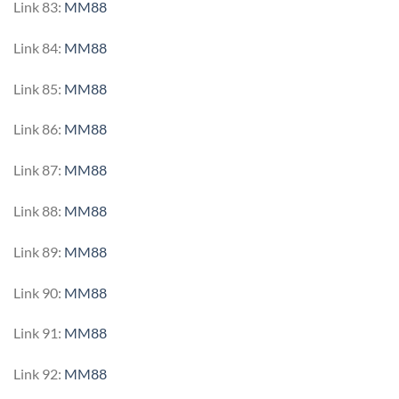
Link 83:
MM88
Link 84:
MM88
Link 85:
MM88
Link 86:
MM88
Link 87:
MM88
Link 88:
MM88
Link 89:
MM88
Link 90:
MM88
Link 91:
MM88
Link 92:
MM88