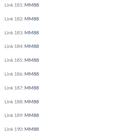
Link 181:
MM88
Link 182:
MM88
Link 183:
MM88
Link 184:
MM88
Link 185:
MM88
Link 186:
MM88
Link 187:
MM88
Link 188:
MM88
Link 189:
MM88
Link 190:
MM88