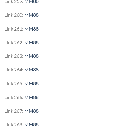
Link 259:
MM88
Link 260:
MM88
Link 261:
MM88
Link 262:
MM88
Link 263:
MM88
Link 264:
MM88
Link 265:
MM88
Link 266:
MM88
Link 267:
MM88
Link 268:
MM88