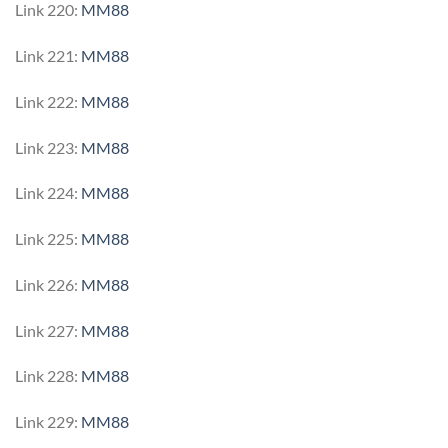
Link 220:
MM88
Link 221:
MM88
Link 222:
MM88
Link 223:
MM88
Link 224:
MM88
Link 225:
MM88
Link 226:
MM88
Link 227:
MM88
Link 228:
MM88
Link 229:
MM88