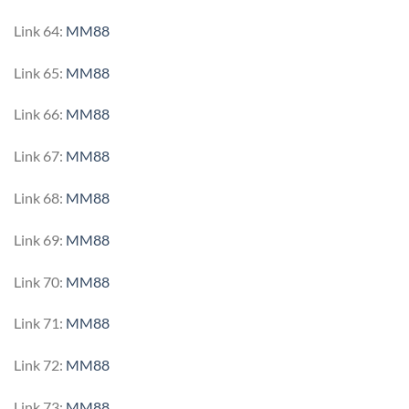
Link 64:
MM88
Link 65:
MM88
Link 66:
MM88
Link 67:
MM88
Link 68:
MM88
Link 69:
MM88
Link 70:
MM88
Link 71:
MM88
Link 72:
MM88
Link 73:
MM88