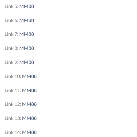
Link 5:
MM88
Link 6:
MM88
Link 7:
MM88
Link 8:
MM88
Link 9:
MM88
Link 10:
MM88
Link 11:
MM88
Link 12:
MM88
Link 13:
MM88
Link 14:
MM88