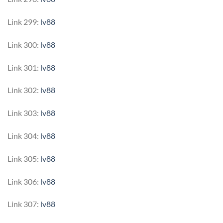
Link 299:
lv88
Link 300:
lv88
Link 301:
lv88
Link 302:
lv88
Link 303:
lv88
Link 304:
lv88
Link 305:
lv88
Link 306:
lv88
Link 307:
lv88