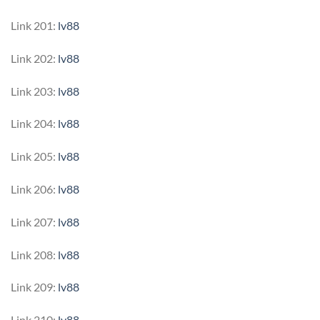
Link 201:
lv88
Link 202:
lv88
Link 203:
lv88
Link 204:
lv88
Link 205:
lv88
Link 206:
lv88
Link 207:
lv88
Link 208:
lv88
Link 209:
lv88
Link 210:
lv88