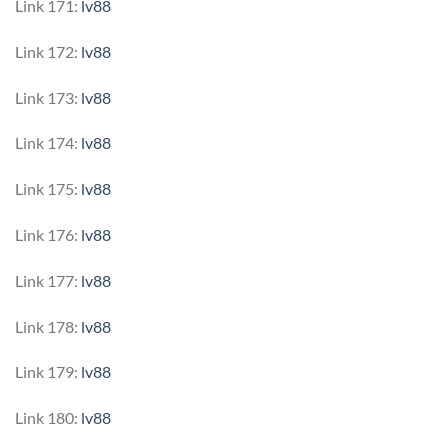
Link 171:
lv88
Link 172:
lv88
Link 173:
lv88
Link 174:
lv88
Link 175:
lv88
Link 176:
lv88
Link 177:
lv88
Link 178:
lv88
Link 179:
lv88
Link 180:
lv88