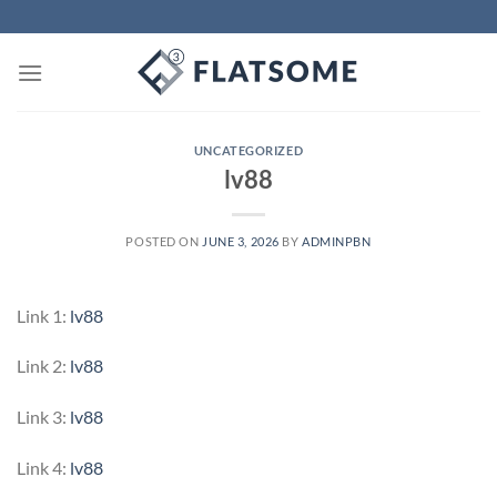
Skip
to
content
UNCATEGORIZED
lv88
POSTED ON
JUNE 3, 2026
BY
ADMINPBN
Link 1:
lv88
Link 2:
lv88
Link 3:
lv88
Link 4:
lv88