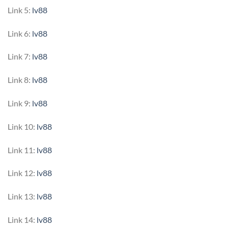
Link 5:
lv88
Link 6:
lv88
Link 7:
lv88
Link 8:
lv88
Link 9:
lv88
Link 10:
lv88
Link 11:
lv88
Link 12:
lv88
Link 13:
lv88
Link 14:
lv88