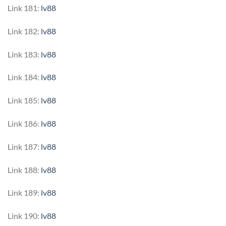
Link 181:
lv88
Link 182:
lv88
Link 183:
lv88
Link 184:
lv88
Link 185:
lv88
Link 186:
lv88
Link 187:
lv88
Link 188:
lv88
Link 189:
lv88
Link 190:
lv88