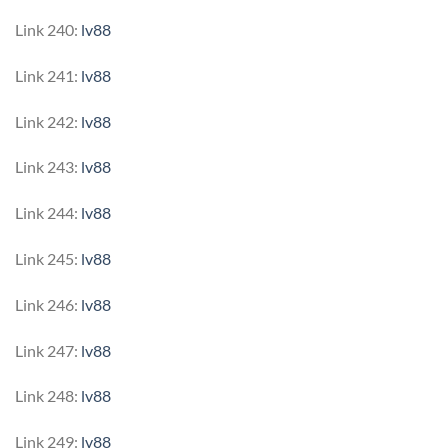
Link 240:
lv88
Link 241:
lv88
Link 242:
lv88
Link 243:
lv88
Link 244:
lv88
Link 245:
lv88
Link 246:
lv88
Link 247:
lv88
Link 248:
lv88
Link 249:
lv88