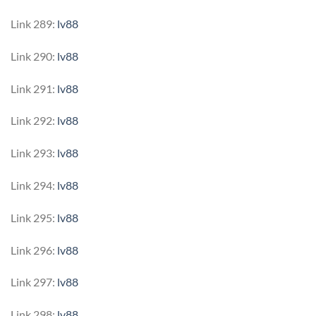
Link 289:
lv88
Link 290:
lv88
Link 291:
lv88
Link 292:
lv88
Link 293:
lv88
Link 294:
lv88
Link 295:
lv88
Link 296:
lv88
Link 297:
lv88
Link 298:
lv88