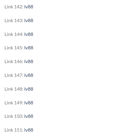
Link 142:
lv88
Link 143:
lv88
Link 144:
lv88
Link 145:
lv88
Link 146:
lv88
Link 147:
lv88
Link 148:
lv88
Link 149:
lv88
Link 150:
lv88
Link 151:
lv88