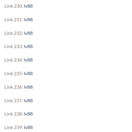
Link 230:
lv88
Link 231:
lv88
Link 232:
lv88
Link 233:
lv88
Link 234:
lv88
Link 235:
lv88
Link 236:
lv88
Link 237:
lv88
Link 238:
lv88
Link 239:
lv88