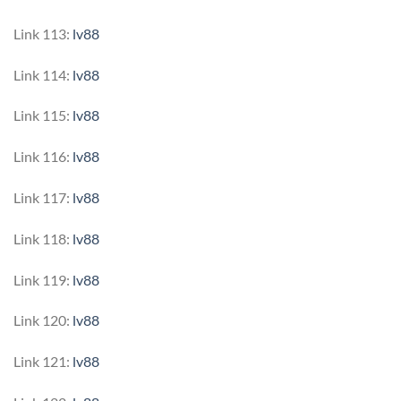
Link 113:
lv88
Link 114:
lv88
Link 115:
lv88
Link 116:
lv88
Link 117:
lv88
Link 118:
lv88
Link 119:
lv88
Link 120:
lv88
Link 121:
lv88