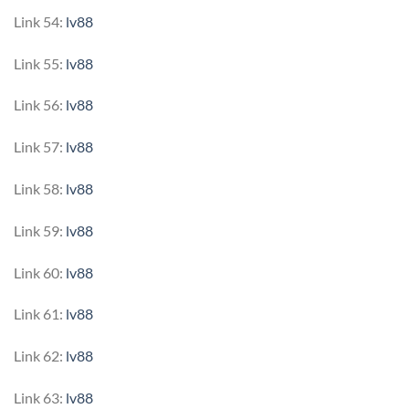
Link 54:
lv88
Link 55:
lv88
Link 56:
lv88
Link 57:
lv88
Link 58:
lv88
Link 59:
lv88
Link 60:
lv88
Link 61:
lv88
Link 62:
lv88
Link 63:
lv88