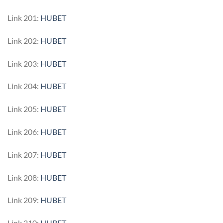
Link 201:
HUBET
Link 202:
HUBET
Link 203:
HUBET
Link 204:
HUBET
Link 205:
HUBET
Link 206:
HUBET
Link 207:
HUBET
Link 208:
HUBET
Link 209:
HUBET
Link 210:
HUBET