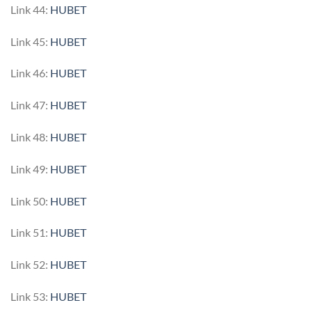
Link 44:
HUBET
Link 45:
HUBET
Link 46:
HUBET
Link 47:
HUBET
Link 48:
HUBET
Link 49:
HUBET
Link 50:
HUBET
Link 51:
HUBET
Link 52:
HUBET
Link 53:
HUBET