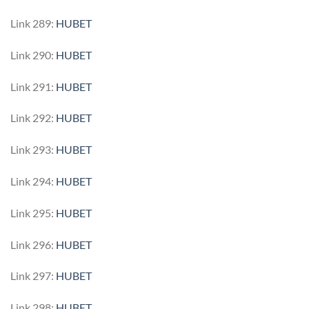
Link 289:
HUBET
Link 290:
HUBET
Link 291:
HUBET
Link 292:
HUBET
Link 293:
HUBET
Link 294:
HUBET
Link 295:
HUBET
Link 296:
HUBET
Link 297:
HUBET
Link 298:
HUBET