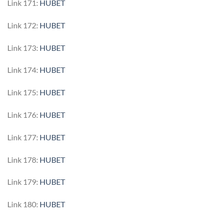
Link 171:
HUBET
Link 172:
HUBET
Link 173:
HUBET
Link 174:
HUBET
Link 175:
HUBET
Link 176:
HUBET
Link 177:
HUBET
Link 178:
HUBET
Link 179:
HUBET
Link 180:
HUBET