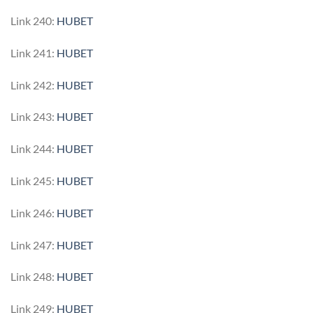
Link 240:
HUBET
Link 241:
HUBET
Link 242:
HUBET
Link 243:
HUBET
Link 244:
HUBET
Link 245:
HUBET
Link 246:
HUBET
Link 247:
HUBET
Link 248:
HUBET
Link 249:
HUBET