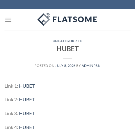
Skip
to
content
UNCATEGORIZED
HUBET
POSTED ON
JULY 8, 2026
BY
ADMINPBN
Link 1:
HUBET
Link 2:
HUBET
Link 3:
HUBET
Link 4:
HUBET