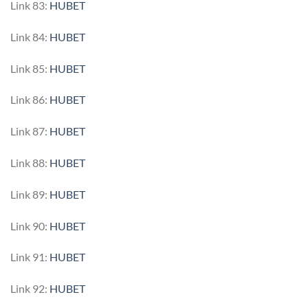
Link 83:
HUBET
Link 84:
HUBET
Link 85:
HUBET
Link 86:
HUBET
Link 87:
HUBET
Link 88:
HUBET
Link 89:
HUBET
Link 90:
HUBET
Link 91:
HUBET
Link 92:
HUBET