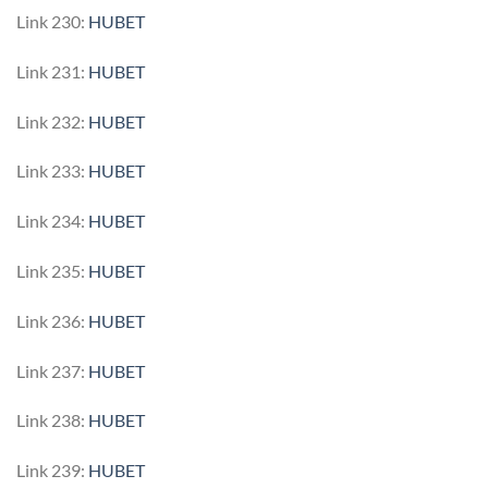
Link 230:
HUBET
Link 231:
HUBET
Link 232:
HUBET
Link 233:
HUBET
Link 234:
HUBET
Link 235:
HUBET
Link 236:
HUBET
Link 237:
HUBET
Link 238:
HUBET
Link 239:
HUBET