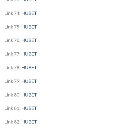
Link 74:
HUBET
Link 75:
HUBET
Link 76:
HUBET
Link 77:
HUBET
Link 78:
HUBET
Link 79:
HUBET
Link 80:
HUBET
Link 81:
HUBET
Link 82:
HUBET