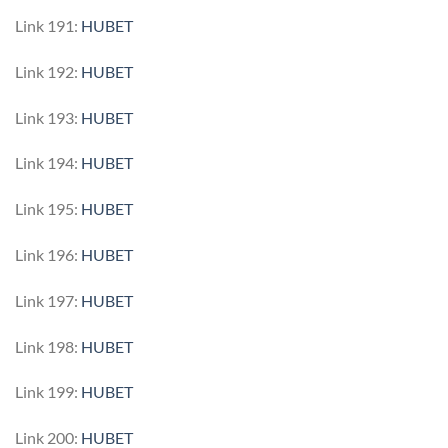
Link 191:
HUBET
Link 192:
HUBET
Link 193:
HUBET
Link 194:
HUBET
Link 195:
HUBET
Link 196:
HUBET
Link 197:
HUBET
Link 198:
HUBET
Link 199:
HUBET
Link 200:
HUBET