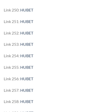
Link 250:
HUBET
Link 251:
HUBET
Link 252:
HUBET
Link 253:
HUBET
Link 254:
HUBET
Link 255:
HUBET
Link 256:
HUBET
Link 257:
HUBET
Link 258:
HUBET