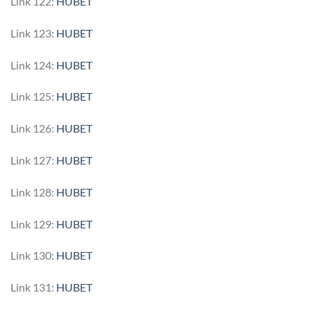
Link 122:
HUBET
Link 123:
HUBET
Link 124:
HUBET
Link 125:
HUBET
Link 126:
HUBET
Link 127:
HUBET
Link 128:
HUBET
Link 129:
HUBET
Link 130:
HUBET
Link 131:
HUBET