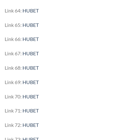
Link 64:
HUBET
Link 65:
HUBET
Link 66:
HUBET
Link 67:
HUBET
Link 68:
HUBET
Link 69:
HUBET
Link 70:
HUBET
Link 71:
HUBET
Link 72:
HUBET
Link 73:
HUBET