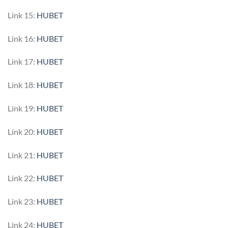
Link 15:
HUBET
Link 16:
HUBET
Link 17:
HUBET
Link 18:
HUBET
Link 19:
HUBET
Link 20:
HUBET
Link 21:
HUBET
Link 22:
HUBET
Link 23:
HUBET
Link 24:
HUBET