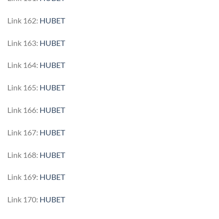
Link 162:
HUBET
Link 163:
HUBET
Link 164:
HUBET
Link 165:
HUBET
Link 166:
HUBET
Link 167:
HUBET
Link 168:
HUBET
Link 169:
HUBET
Link 170:
HUBET