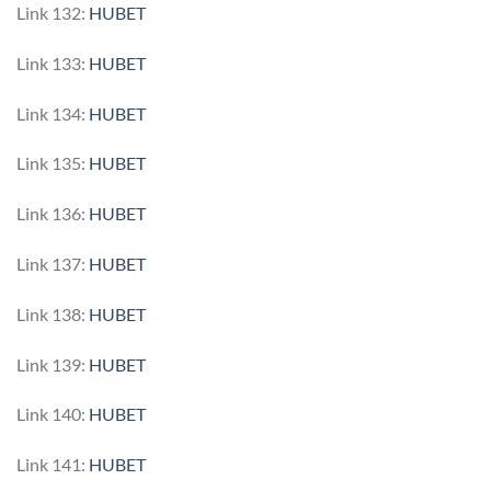
Link 132:
HUBET
Link 133:
HUBET
Link 134:
HUBET
Link 135:
HUBET
Link 136:
HUBET
Link 137:
HUBET
Link 138:
HUBET
Link 139:
HUBET
Link 140:
HUBET
Link 141:
HUBET