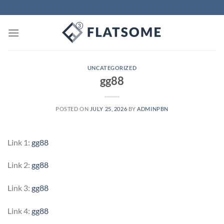
Skip
to
content
UNCATEGORIZED
gg88
POSTED ON
JULY 25, 2026
BY
ADMINPBN
Link 1:
gg88
Link 2:
gg88
Link 3:
gg88
Link 4:
gg88