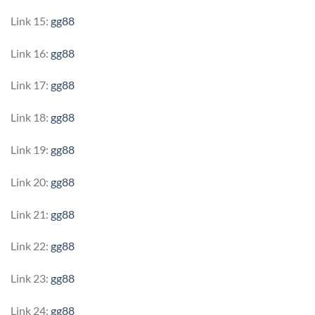
Link 15:
gg88
Link 16:
gg88
Link 17:
gg88
Link 18:
gg88
Link 19:
gg88
Link 20:
gg88
Link 21:
gg88
Link 22:
gg88
Link 23:
gg88
Link 24:
gg88