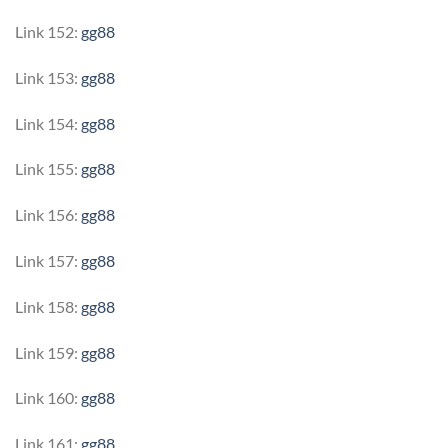
Link 152:
gg88
Link 153:
gg88
Link 154:
gg88
Link 155:
gg88
Link 156:
gg88
Link 157:
gg88
Link 158:
gg88
Link 159:
gg88
Link 160:
gg88
Link 161:
gg88