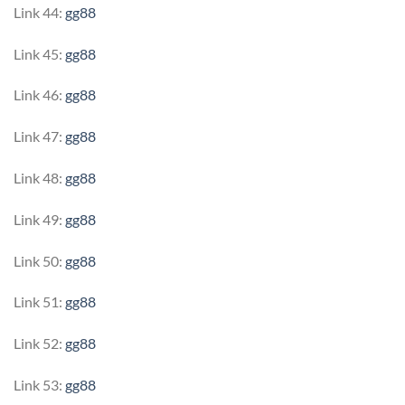
Link 44:
gg88
Link 45:
gg88
Link 46:
gg88
Link 47:
gg88
Link 48:
gg88
Link 49:
gg88
Link 50:
gg88
Link 51:
gg88
Link 52:
gg88
Link 53:
gg88