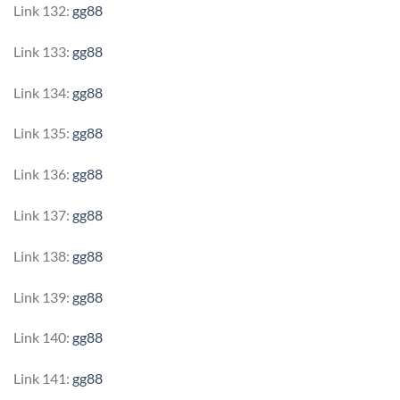
Link 132:
gg88
Link 133:
gg88
Link 134:
gg88
Link 135:
gg88
Link 136:
gg88
Link 137:
gg88
Link 138:
gg88
Link 139:
gg88
Link 140:
gg88
Link 141:
gg88