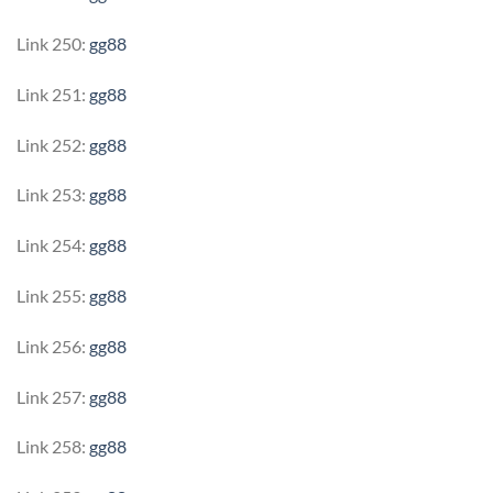
Link 250:
gg88
Link 251:
gg88
Link 252:
gg88
Link 253:
gg88
Link 254:
gg88
Link 255:
gg88
Link 256:
gg88
Link 257:
gg88
Link 258:
gg88