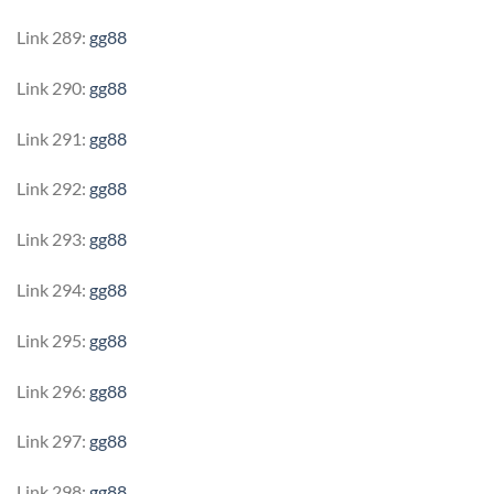
Link 289:
gg88
Link 290:
gg88
Link 291:
gg88
Link 292:
gg88
Link 293:
gg88
Link 294:
gg88
Link 295:
gg88
Link 296:
gg88
Link 297:
gg88
Link 298:
gg88