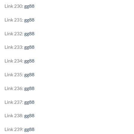
Link 230:
gg88
Link 231:
gg88
Link 232:
gg88
Link 233:
gg88
Link 234:
gg88
Link 235:
gg88
Link 236:
gg88
Link 237:
gg88
Link 238:
gg88
Link 239:
gg88