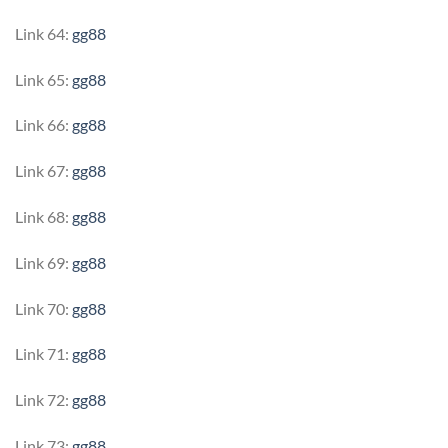
Link 64:
gg88
Link 65:
gg88
Link 66:
gg88
Link 67:
gg88
Link 68:
gg88
Link 69:
gg88
Link 70:
gg88
Link 71:
gg88
Link 72:
gg88
Link 73:
gg88