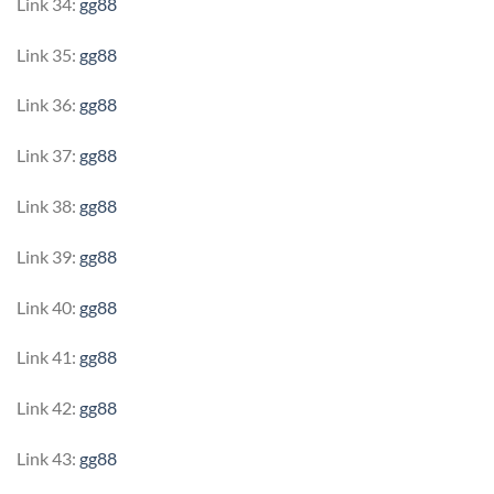
Link 34:
gg88
Link 35:
gg88
Link 36:
gg88
Link 37:
gg88
Link 38:
gg88
Link 39:
gg88
Link 40:
gg88
Link 41:
gg88
Link 42:
gg88
Link 43:
gg88