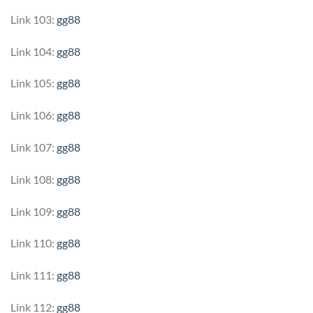
Link 103:
gg88
Link 104:
gg88
Link 105:
gg88
Link 106:
gg88
Link 107:
gg88
Link 108:
gg88
Link 109:
gg88
Link 110:
gg88
Link 111:
gg88
Link 112:
gg88