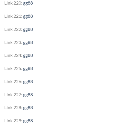
Link 220:
gg88
Link 221:
gg88
Link 222:
gg88
Link 223:
gg88
Link 224:
gg88
Link 225:
gg88
Link 226:
gg88
Link 227:
gg88
Link 228:
gg88
Link 229:
gg88