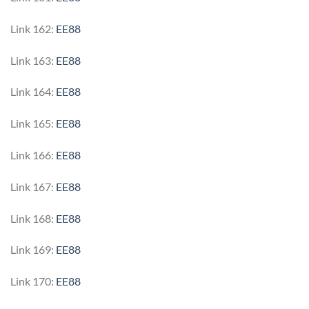
Link 162:
EE88
Link 163:
EE88
Link 164:
EE88
Link 165:
EE88
Link 166:
EE88
Link 167:
EE88
Link 168:
EE88
Link 169:
EE88
Link 170:
EE88