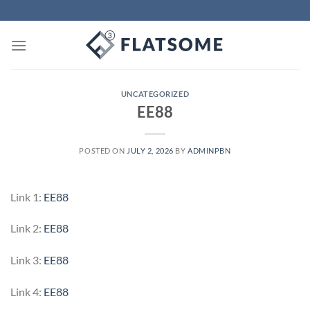
Skip
to
content
UNCATEGORIZED
EE88
POSTED ON
JULY 2, 2026
BY
ADMINPBN
Link 1:
EE88
Link 2:
EE88
Link 3:
EE88
Link 4:
EE88