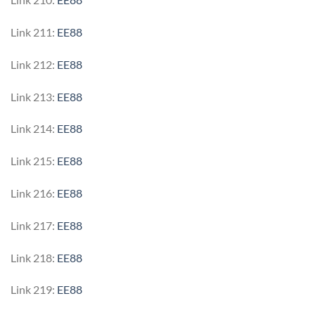
Link 211:
EE88
Link 212:
EE88
Link 213:
EE88
Link 214:
EE88
Link 215:
EE88
Link 216:
EE88
Link 217:
EE88
Link 218:
EE88
Link 219:
EE88