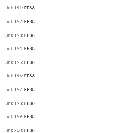
Link 191:
EE88
Link 192:
EE88
Link 193:
EE88
Link 194:
EE88
Link 195:
EE88
Link 196:
EE88
Link 197:
EE88
Link 198:
EE88
Link 199:
EE88
Link 200:
EE88