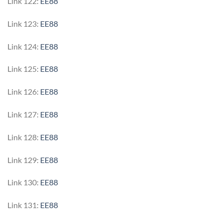
Link 122:
EE88
Link 123:
EE88
Link 124:
EE88
Link 125:
EE88
Link 126:
EE88
Link 127:
EE88
Link 128:
EE88
Link 129:
EE88
Link 130:
EE88
Link 131:
EE88