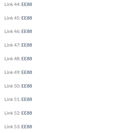
Link 44:
EE88
Link 45:
EE88
Link 46:
EE88
Link 47:
EE88
Link 48:
EE88
Link 49:
EE88
Link 50:
EE88
Link 51:
EE88
Link 52:
EE88
Link 53:
EE88