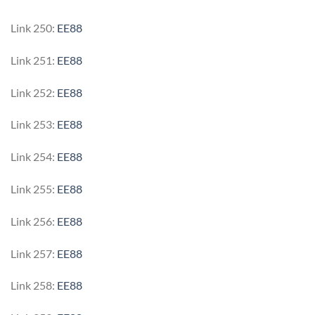
Link 250:
EE88
Link 251:
EE88
Link 252:
EE88
Link 253:
EE88
Link 254:
EE88
Link 255:
EE88
Link 256:
EE88
Link 257:
EE88
Link 258:
EE88