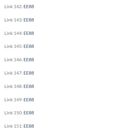
Link 142:
EE88
Link 143:
EE88
Link 144:
EE88
Link 145:
EE88
Link 146:
EE88
Link 147:
EE88
Link 148:
EE88
Link 149:
EE88
Link 150:
EE88
Link 151:
EE88