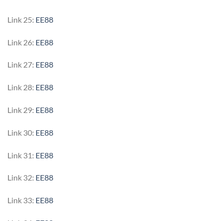
Link 25:
EE88
Link 26:
EE88
Link 27:
EE88
Link 28:
EE88
Link 29:
EE88
Link 30:
EE88
Link 31:
EE88
Link 32:
EE88
Link 33:
EE88