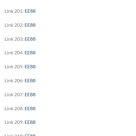
Link 201:
EE88
Link 202:
EE88
Link 203:
EE88
Link 204:
EE88
Link 205:
EE88
Link 206:
EE88
Link 207:
EE88
Link 208:
EE88
Link 209:
EE88
Link 210:
EE88