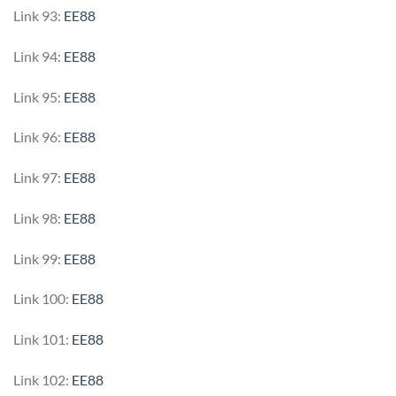
Link 93:
EE88
Link 94:
EE88
Link 95:
EE88
Link 96:
EE88
Link 97:
EE88
Link 98:
EE88
Link 99:
EE88
Link 100:
EE88
Link 101:
EE88
Link 102:
EE88