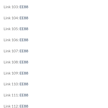
Link 103:
EE88
Link 104:
EE88
Link 105:
EE88
Link 106:
EE88
Link 107:
EE88
Link 108:
EE88
Link 109:
EE88
Link 110:
EE88
Link 111:
EE88
Link 112:
EE88