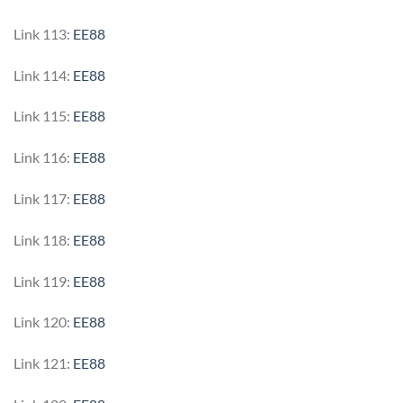
Link 113:
EE88
Link 114:
EE88
Link 115:
EE88
Link 116:
EE88
Link 117:
EE88
Link 118:
EE88
Link 119:
EE88
Link 120:
EE88
Link 121:
EE88