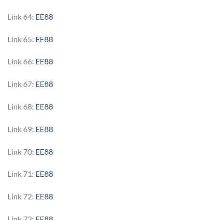
Link 64:
EE88
Link 65:
EE88
Link 66:
EE88
Link 67:
EE88
Link 68:
EE88
Link 69:
EE88
Link 70:
EE88
Link 71:
EE88
Link 72:
EE88
Link 73:
EE88