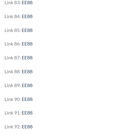
Link 83:
EE88
Link 84:
EE88
Link 85:
EE88
Link 86:
EE88
Link 87:
EE88
Link 88:
EE88
Link 89:
EE88
Link 90:
EE88
Link 91:
EE88
Link 92:
EE88