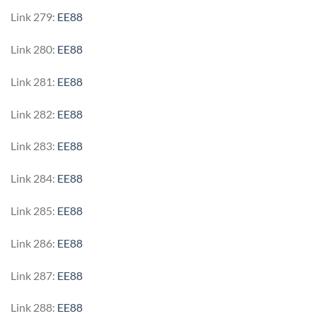
Link 279:
EE88
Link 280:
EE88
Link 281:
EE88
Link 282:
EE88
Link 283:
EE88
Link 284:
EE88
Link 285:
EE88
Link 286:
EE88
Link 287:
EE88
Link 288:
EE88