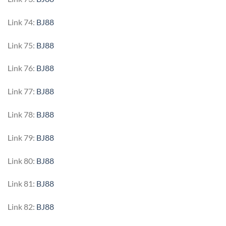
Link 74:
BJ88
Link 75:
BJ88
Link 76:
BJ88
Link 77:
BJ88
Link 78:
BJ88
Link 79:
BJ88
Link 80:
BJ88
Link 81:
BJ88
Link 82:
BJ88