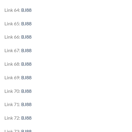
Link 64:
BJ88
Link 65:
BJ88
Link 66:
BJ88
Link 67:
BJ88
Link 68:
BJ88
Link 69:
BJ88
Link 70:
BJ88
Link 71:
BJ88
Link 72:
BJ88
Link 73:
BJ88