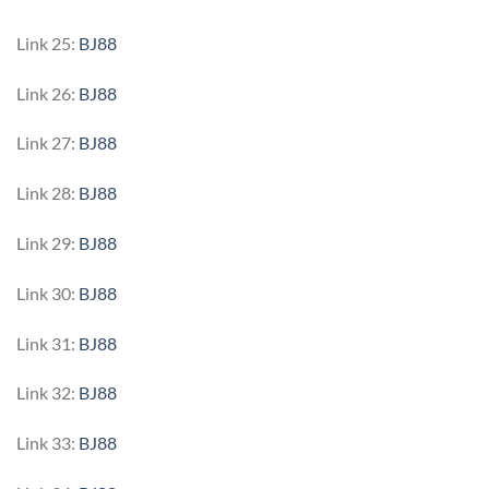
Link 25:
BJ88
Link 26:
BJ88
Link 27:
BJ88
Link 28:
BJ88
Link 29:
BJ88
Link 30:
BJ88
Link 31:
BJ88
Link 32:
BJ88
Link 33:
BJ88