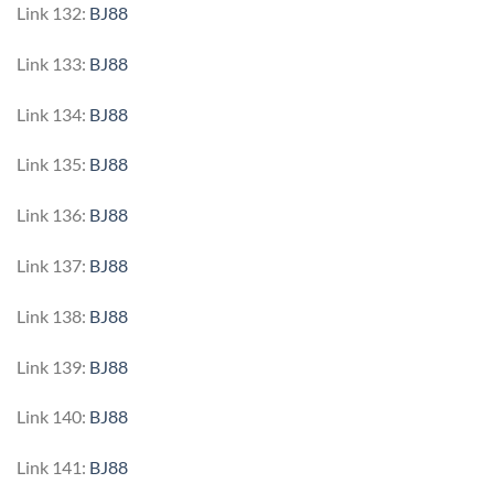
Link 132:
BJ88
Link 133:
BJ88
Link 134:
BJ88
Link 135:
BJ88
Link 136:
BJ88
Link 137:
BJ88
Link 138:
BJ88
Link 139:
BJ88
Link 140:
BJ88
Link 141:
BJ88