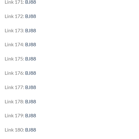
Link 171:
BJ88
Link 172:
BJ88
Link 173:
BJ88
Link 174:
BJ88
Link 175:
BJ88
Link 176:
BJ88
Link 177:
BJ88
Link 178:
BJ88
Link 179:
BJ88
Link 180:
BJ88