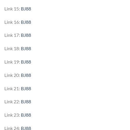
Link 15:
BJ88
Link 16:
BJ88
Link 17:
BJ88
Link 18:
BJ88
Link 19:
BJ88
Link 20:
BJ88
Link 21:
BJ88
Link 22:
BJ88
Link 23:
BJ88
Link 24:
BJ88