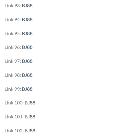
Link 93:
BJ88
Link 94:
BJ88
Link 95:
BJ88
Link 96:
BJ88
Link 97:
BJ88
Link 98:
BJ88
Link 99:
BJ88
Link 100:
BJ88
Link 101:
BJ88
Link 102:
BJ88