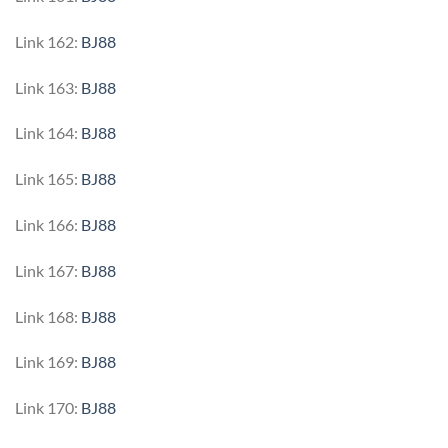
Link 162:
BJ88
Link 163:
BJ88
Link 164:
BJ88
Link 165:
BJ88
Link 166:
BJ88
Link 167:
BJ88
Link 168:
BJ88
Link 169:
BJ88
Link 170:
BJ88