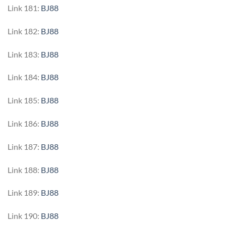
Link 181:
BJ88
Link 182:
BJ88
Link 183:
BJ88
Link 184:
BJ88
Link 185:
BJ88
Link 186:
BJ88
Link 187:
BJ88
Link 188:
BJ88
Link 189:
BJ88
Link 190:
BJ88