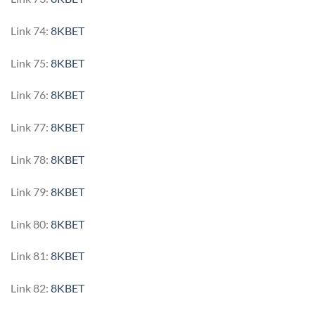
Link 74:
8KBET
Link 75:
8KBET
Link 76:
8KBET
Link 77:
8KBET
Link 78:
8KBET
Link 79:
8KBET
Link 80:
8KBET
Link 81:
8KBET
Link 82:
8KBET