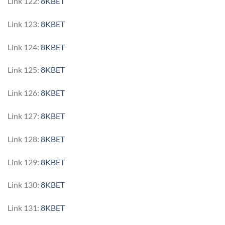
Link 122:
8KBET
Link 123:
8KBET
Link 124:
8KBET
Link 125:
8KBET
Link 126:
8KBET
Link 127:
8KBET
Link 128:
8KBET
Link 129:
8KBET
Link 130:
8KBET
Link 131:
8KBET