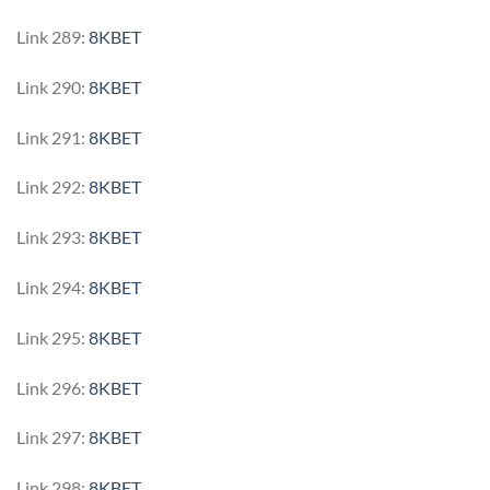
Link 289:
8KBET
Link 290:
8KBET
Link 291:
8KBET
Link 292:
8KBET
Link 293:
8KBET
Link 294:
8KBET
Link 295:
8KBET
Link 296:
8KBET
Link 297:
8KBET
Link 298:
8KBET