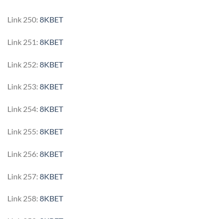
Link 250:
8KBET
Link 251:
8KBET
Link 252:
8KBET
Link 253:
8KBET
Link 254:
8KBET
Link 255:
8KBET
Link 256:
8KBET
Link 257:
8KBET
Link 258:
8KBET