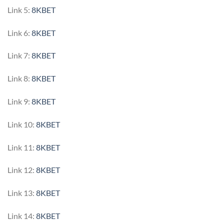
Link 5:
8KBET
Link 6:
8KBET
Link 7:
8KBET
Link 8:
8KBET
Link 9:
8KBET
Link 10:
8KBET
Link 11:
8KBET
Link 12:
8KBET
Link 13:
8KBET
Link 14:
8KBET