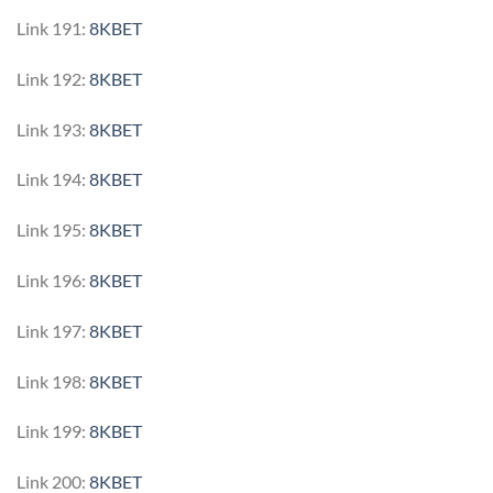
Link 191:
8KBET
Link 192:
8KBET
Link 193:
8KBET
Link 194:
8KBET
Link 195:
8KBET
Link 196:
8KBET
Link 197:
8KBET
Link 198:
8KBET
Link 199:
8KBET
Link 200:
8KBET