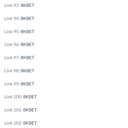
Link 93:
8KBET
Link 94:
8KBET
Link 95:
8KBET
Link 96:
8KBET
Link 97:
8KBET
Link 98:
8KBET
Link 99:
8KBET
Link 100:
8KBET
Link 101:
8KBET
Link 102:
8KBET