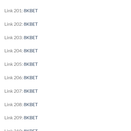
Link 201:
8KBET
Link 202:
8KBET
Link 203:
8KBET
Link 204:
8KBET
Link 205:
8KBET
Link 206:
8KBET
Link 207:
8KBET
Link 208:
8KBET
Link 209:
8KBET
Link 210:
8KBET