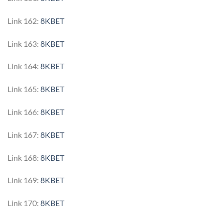
Link 162:
8KBET
Link 163:
8KBET
Link 164:
8KBET
Link 165:
8KBET
Link 166:
8KBET
Link 167:
8KBET
Link 168:
8KBET
Link 169:
8KBET
Link 170:
8KBET