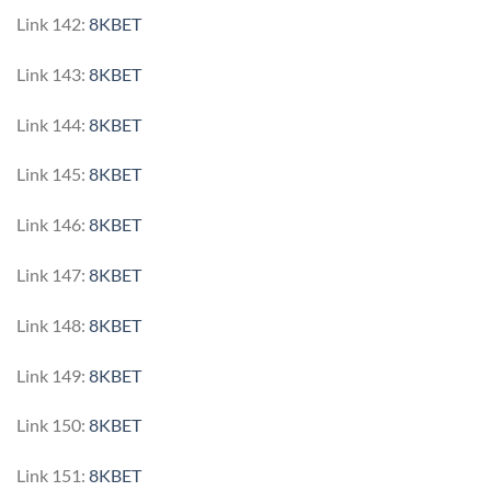
Link 142:
8KBET
Link 143:
8KBET
Link 144:
8KBET
Link 145:
8KBET
Link 146:
8KBET
Link 147:
8KBET
Link 148:
8KBET
Link 149:
8KBET
Link 150:
8KBET
Link 151:
8KBET