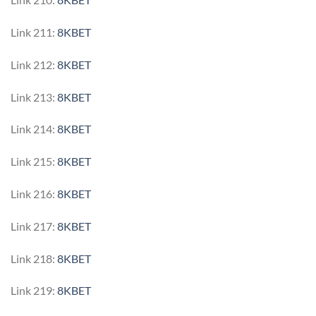
Link 211:
8KBET
Link 212:
8KBET
Link 213:
8KBET
Link 214:
8KBET
Link 215:
8KBET
Link 216:
8KBET
Link 217:
8KBET
Link 218:
8KBET
Link 219:
8KBET