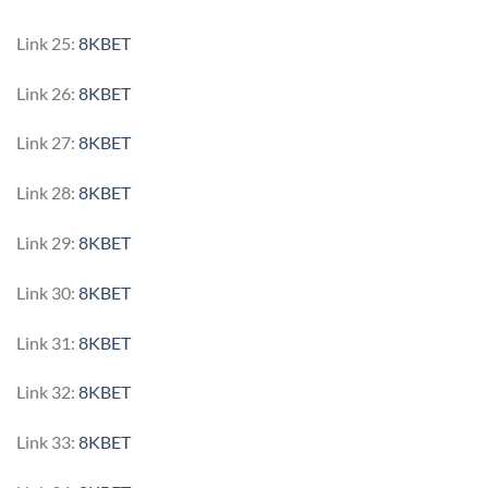
Link 25:
8KBET
Link 26:
8KBET
Link 27:
8KBET
Link 28:
8KBET
Link 29:
8KBET
Link 30:
8KBET
Link 31:
8KBET
Link 32:
8KBET
Link 33:
8KBET