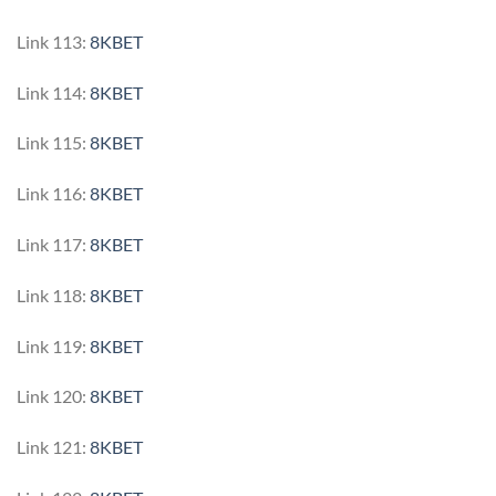
Link 113:
8KBET
Link 114:
8KBET
Link 115:
8KBET
Link 116:
8KBET
Link 117:
8KBET
Link 118:
8KBET
Link 119:
8KBET
Link 120:
8KBET
Link 121:
8KBET