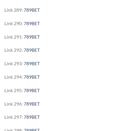
Link 289:
789BET
Link 290:
789BET
Link 291:
789BET
Link 292:
789BET
Link 293:
789BET
Link 294:
789BET
Link 295:
789BET
Link 296:
789BET
Link 297:
789BET
Link 298:
789BET