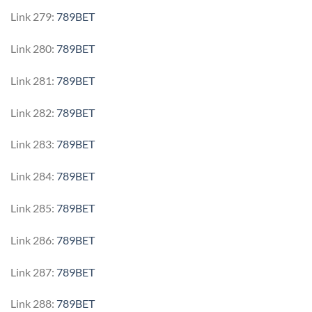
Link 279:
789BET
Link 280:
789BET
Link 281:
789BET
Link 282:
789BET
Link 283:
789BET
Link 284:
789BET
Link 285:
789BET
Link 286:
789BET
Link 287:
789BET
Link 288:
789BET