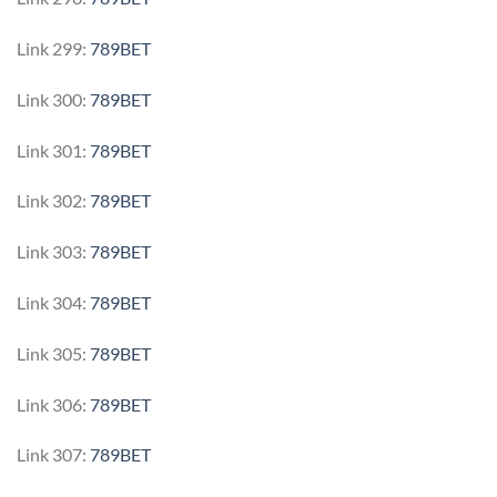
Link 299:
789BET
Link 300:
789BET
Link 301:
789BET
Link 302:
789BET
Link 303:
789BET
Link 304:
789BET
Link 305:
789BET
Link 306:
789BET
Link 307:
789BET