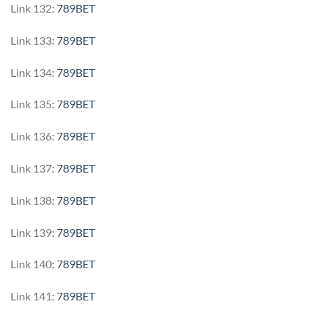
Link 132:
789BET
Link 133:
789BET
Link 134:
789BET
Link 135:
789BET
Link 136:
789BET
Link 137:
789BET
Link 138:
789BET
Link 139:
789BET
Link 140:
789BET
Link 141:
789BET