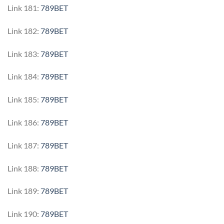
Link 181:
789BET
Link 182:
789BET
Link 183:
789BET
Link 184:
789BET
Link 185:
789BET
Link 186:
789BET
Link 187:
789BET
Link 188:
789BET
Link 189:
789BET
Link 190:
789BET