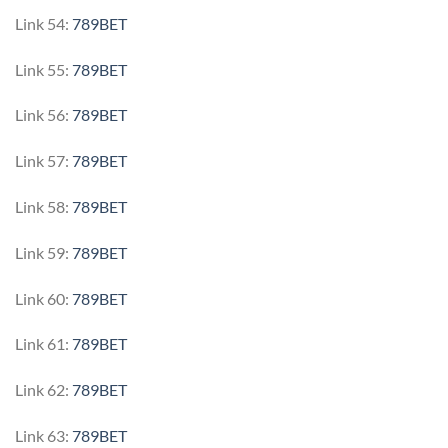
Link 54:
789BET
Link 55:
789BET
Link 56:
789BET
Link 57:
789BET
Link 58:
789BET
Link 59:
789BET
Link 60:
789BET
Link 61:
789BET
Link 62:
789BET
Link 63:
789BET