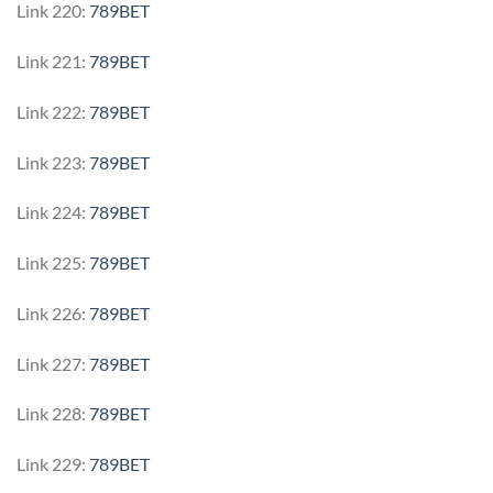
Link 220:
789BET
Link 221:
789BET
Link 222:
789BET
Link 223:
789BET
Link 224:
789BET
Link 225:
789BET
Link 226:
789BET
Link 227:
789BET
Link 228:
789BET
Link 229:
789BET