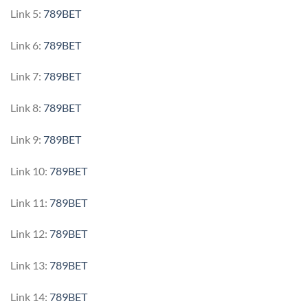
Link 5:
789BET
Link 6:
789BET
Link 7:
789BET
Link 8:
789BET
Link 9:
789BET
Link 10:
789BET
Link 11:
789BET
Link 12:
789BET
Link 13:
789BET
Link 14:
789BET