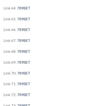
Link 64:
789BET
Link 65:
789BET
Link 66:
789BET
Link 67:
789BET
Link 68:
789BET
Link 69:
789BET
Link 70:
789BET
Link 71:
789BET
Link 72:
789BET
Link 73:
789BET