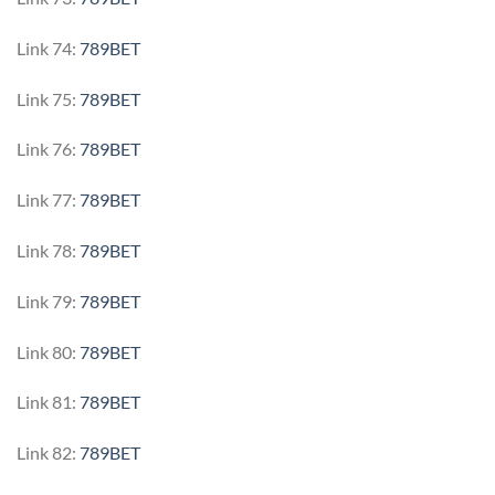
Link 74:
789BET
Link 75:
789BET
Link 76:
789BET
Link 77:
789BET
Link 78:
789BET
Link 79:
789BET
Link 80:
789BET
Link 81:
789BET
Link 82:
789BET