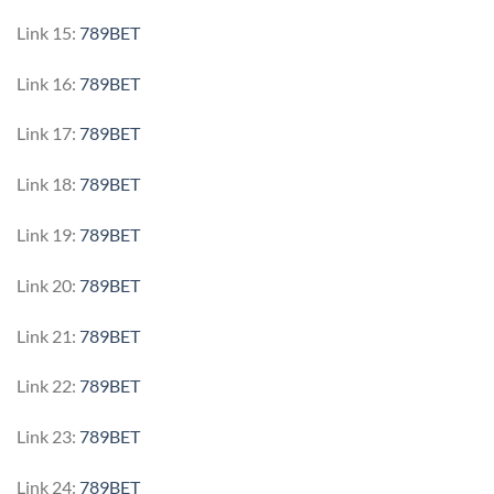
Link 15:
789BET
Link 16:
789BET
Link 17:
789BET
Link 18:
789BET
Link 19:
789BET
Link 20:
789BET
Link 21:
789BET
Link 22:
789BET
Link 23:
789BET
Link 24:
789BET