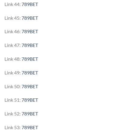
Link 44:
789BET
Link 45:
789BET
Link 46:
789BET
Link 47:
789BET
Link 48:
789BET
Link 49:
789BET
Link 50:
789BET
Link 51:
789BET
Link 52:
789BET
Link 53:
789BET