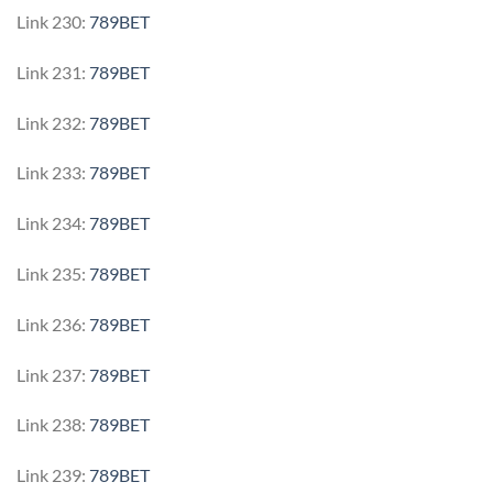
Link 230:
789BET
Link 231:
789BET
Link 232:
789BET
Link 233:
789BET
Link 234:
789BET
Link 235:
789BET
Link 236:
789BET
Link 237:
789BET
Link 238:
789BET
Link 239:
789BET