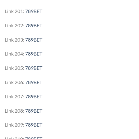
Link 201:
789BET
Link 202:
789BET
Link 203:
789BET
Link 204:
789BET
Link 205:
789BET
Link 206:
789BET
Link 207:
789BET
Link 208:
789BET
Link 209:
789BET
Link 210:
789BET