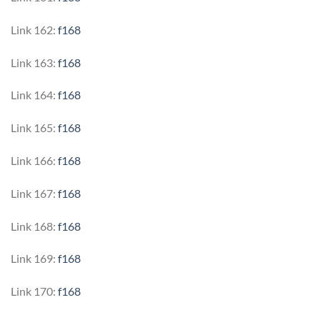
Link 162:
f168
Link 163:
f168
Link 164:
f168
Link 165:
f168
Link 166:
f168
Link 167:
f168
Link 168:
f168
Link 169:
f168
Link 170:
f168