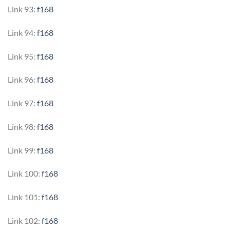
Link 93:
f168
Link 94:
f168
Link 95:
f168
Link 96:
f168
Link 97:
f168
Link 98:
f168
Link 99:
f168
Link 100:
f168
Link 101:
f168
Link 102:
f168