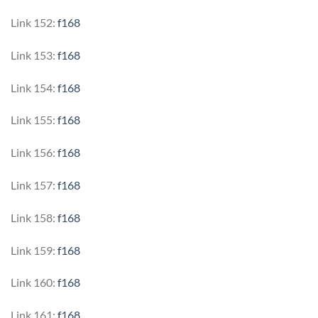
Link 152:
f168
Link 153:
f168
Link 154:
f168
Link 155:
f168
Link 156:
f168
Link 157:
f168
Link 158:
f168
Link 159:
f168
Link 160:
f168
Link 161:
f168