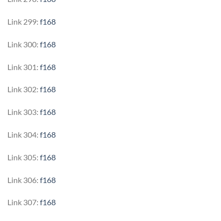
Link 299:
f168
Link 300:
f168
Link 301:
f168
Link 302:
f168
Link 303:
f168
Link 304:
f168
Link 305:
f168
Link 306:
f168
Link 307:
f168