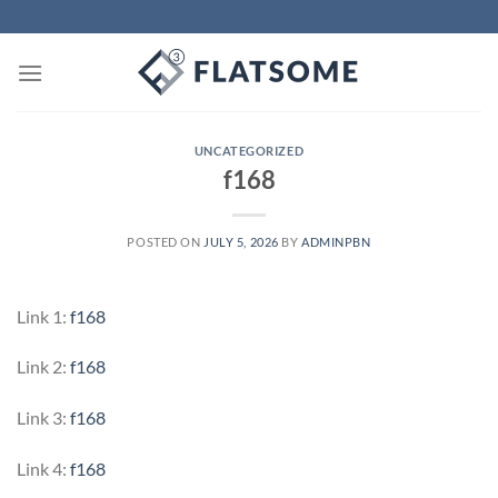
Skip
to
content
UNCATEGORIZED
f168
POSTED ON
JULY 5, 2026
BY
ADMINPBN
Link 1:
f168
Link 2:
f168
Link 3:
f168
Link 4:
f168