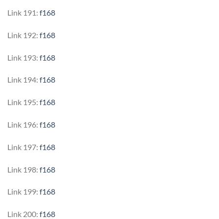
Link 191:
f168
Link 192:
f168
Link 193:
f168
Link 194:
f168
Link 195:
f168
Link 196:
f168
Link 197:
f168
Link 198:
f168
Link 199:
f168
Link 200:
f168