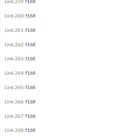
Link 259:
f168
Link 260:
f168
Link 261:
f168
Link 262:
f168
Link 263:
f168
Link 264:
f168
Link 265:
f168
Link 266:
f168
Link 267:
f168
Link 268:
f168