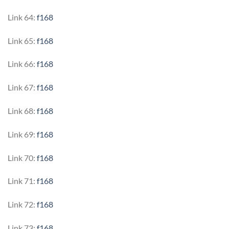
Link 64:
f168
Link 65:
f168
Link 66:
f168
Link 67:
f168
Link 68:
f168
Link 69:
f168
Link 70:
f168
Link 71:
f168
Link 72:
f168
Link 73:
f168