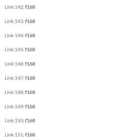
Link 142:
f168
Link 143:
f168
Link 144:
f168
Link 145:
f168
Link 146:
f168
Link 147:
f168
Link 148:
f168
Link 149:
f168
Link 150:
f168
Link 151:
f168