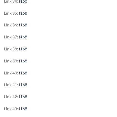
Link 34:
f168
Link 35:
f168
Link 36:
f168
Link 37:
f168
Link 38:
f168
Link 39:
f168
Link 40:
f168
Link 41:
f168
Link 42:
f168
Link 43:
f168