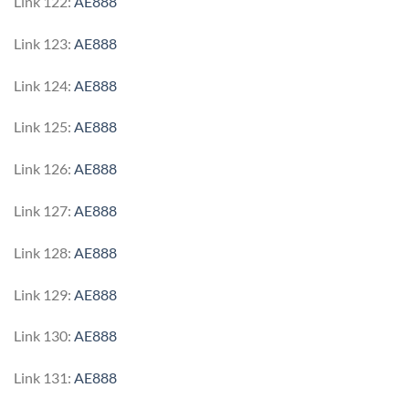
Link 122:
AE888
Link 123:
AE888
Link 124:
AE888
Link 125:
AE888
Link 126:
AE888
Link 127:
AE888
Link 128:
AE888
Link 129:
AE888
Link 130:
AE888
Link 131:
AE888