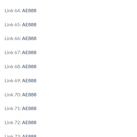
Link 64:
AE888
Link 65:
AE888
Link 66:
AE888
Link 67:
AE888
Link 68:
AE888
Link 69:
AE888
Link 70:
AE888
Link 71:
AE888
Link 72:
AE888
Link 73:
AE888