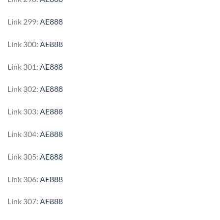
Link 299:
AE888
Link 300:
AE888
Link 301:
AE888
Link 302:
AE888
Link 303:
AE888
Link 304:
AE888
Link 305:
AE888
Link 306:
AE888
Link 307:
AE888