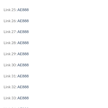
Link 25:
AE888
Link 26:
AE888
Link 27:
AE888
Link 28:
AE888
Link 29:
AE888
Link 30:
AE888
Link 31:
AE888
Link 32:
AE888
Link 33:
AE888